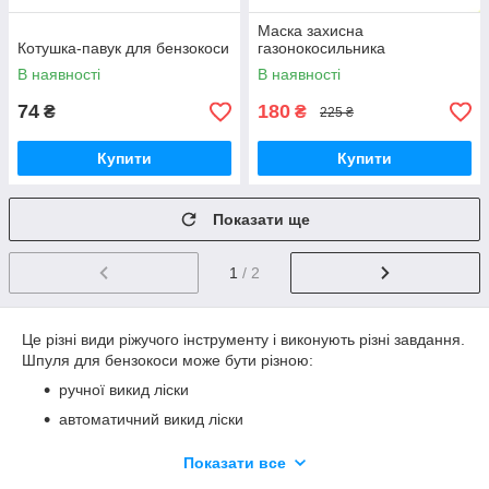
Маска захисна
Котушка-павук для бензокоси
газонокосильника
В наявності
В наявності
74
180
₴
₴
225 ₴
Купити
Купити
Показати ще
1
/ 2
Це різні види ріжучого інструменту і виконують різні завдання.
Шпуля для бензокоси може бути різною:
ручної викид ліски
автоматичний викид ліски
До ручних відносяться найпростіші такі як павук і павук з
Показати все
намотуванням, перевага тільки простота. Постійне зупинка