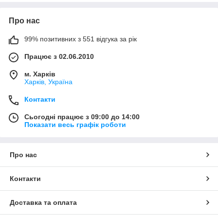
при роботі для вставки ліски нікого не порадує.
Що ж стосується автоматичного викиду, то це здійснюється за
Про нас
рахунок відцентрової сили при ударі об поверхню волосінь
автоматично викидається на певну довжину. Серед цих
99% позитивних з 551 відгука за рік
барабанів для мотокоси виділяють групу автоматичне
намотування, це коли не потрібно розбирати.
Працює з 02.06.2010
м. Харків
Харків, Україна
Контакти
Сьогодні працює з 09:00 до 14:00
Показати весь графік роботи
Про нас
Контакти
Доставка та оплата