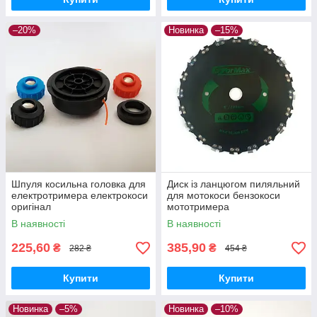
–20%
Новинка
–15%
Шпуля косильна головка для
Диск із ланцюгом пиляльний
електротримера електрокоси
для мотокоси бензокоси
оригінал
мототримера
В наявності
В наявності
225,60
385,90
₴
₴
282 ₴
454 ₴
Купити
Купити
Новинка
–5%
Новинка
–10%