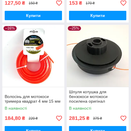
127,50
153
₴
₴
150 ₴
170 ₴
Купити
Купити
–16%
–25%
Шпуля котушка для
Волосінь для мотокоси
бензокоси мотокоси
тримера квадрат 4 мм 15 мм
посилена оригінал
В наявності
В наявності
184,80
281,25
₴
₴
220 ₴
375 ₴
Купити
Купити