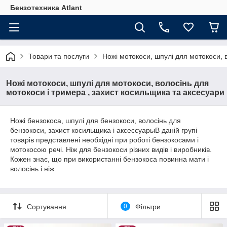
Бензотехника Atlant
Товари та послуги
Ножі мотокоси, шпулі для мотокоси, 
Ножі мотокоси, шпулі для мотокоси, волосінь для
мотокоси і тримера , захист косильщика та аксесуари
Ножі бензокоса, шпулі для бензокоси, волосінь для
бензокоси, захист косильщика і аксессуарыВ даній групі
товарів представлені необхідні при роботі бензокосами і
мотокосою речі. Ніж для бензокоси різних видів і виробників.
Кожен знає, що при використанні бензокоса повинна мати і
волосінь і ніж.
Сортування
0
Фільтри