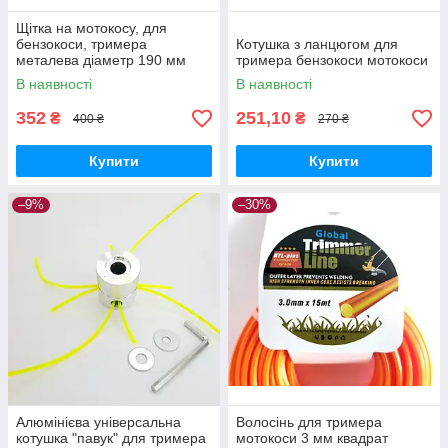
Щітка на мотокосу, для
бензокоси, тримера
Котушка з ланцюгом для
металева діаметр 190 мм
тримера бензокоси мотокоси
В наявності
В наявності
352
251,10
₴
₴
400 ₴
270 ₴
Купити
Купити
–9%
–30%
Алюмінієва універсальна
Волосінь для тримера
котушка "павук" для тримера
мотокоси 3 мм квадрат