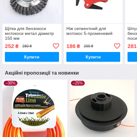
Щітка для бензокоси
Ніж сегментний для
Шпул
мотокоси метал діаметр
мотокос 5-променевий
бенз
150 мм
поси
252
186
281
₴
₴
280 ₴
200 ₴
Купити
Купити
Акційні пропозиції та новинки
–30%
–25%