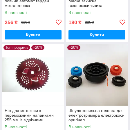
повний автомат гарден
Маска захисна
метал кнопка
газонокосильника
В наявності
В наявності
256
180
₴
₴
320 ₴
225 ₴
Купити
Купити
Топ продажів
–20%
–20%
Ніж для мотокоси з
Шпуля косильна головка для
переможними напайками
електротримера електрокоси
255 мм із відрізними
оригінал
пелюстками
В наявності
В наявності