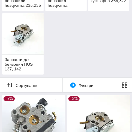
бензопили
бензопил
хускварна 365,372
husqvarna 235,235
husqvarna
e,236,236
340,345,346,350
e,240,240 e
Запчасти для
бензопил HUS
137, 142
Сортування
0
Фільтри
–7%
–3%