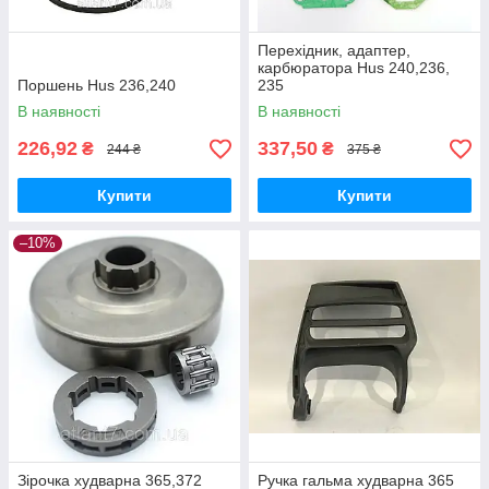
Перехідник, адаптер,
карбюратора Hus 240,236,
Поршень Hus 236,240
235
В наявності
В наявності
226,92
337,50
₴
₴
244 ₴
375 ₴
Купити
Купити
–10%
Зірочка худварна 365,372
Ручка гальма худварна 365