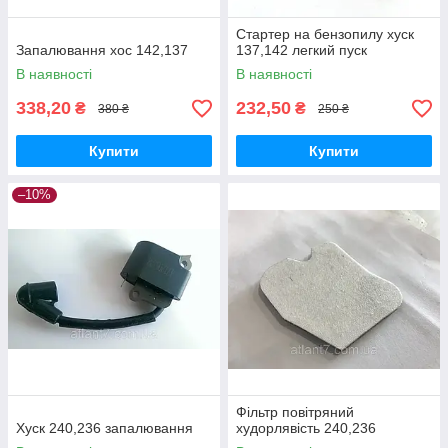
Стартер на бензопилу хуск
Запалювання хос 142,137
137,142 легкий пуск
В наявності
В наявності
338,20
232,50
₴
₴
380 ₴
250 ₴
Купити
Купити
–10%
Фільтр повітряний
Хуск 240,236 запалювання
худорлявість 240,236