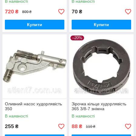
В наявності
В наявності
720
70
₴
₴
800 ₴
Купити
Купити
–20%
Оливний насос худорлявість
Зірочка кільце худорлявість
350
365 3/8-7 знімна
В наявності
В наявності
255
88
₴
₴
110 ₴