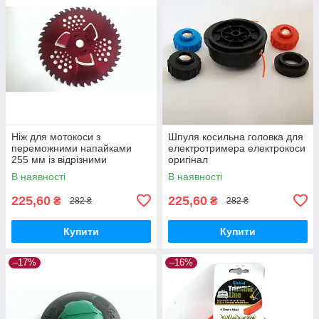
Ніж для мотокоси з
Шпуля косильна головка для
переможними напайками
електротримера електрокоси
255 мм із відрізними
оригінал
пелюстками
В наявності
В наявності
225,60
225,60
₴
₴
282 ₴
282 ₴
Купити
Купити
–17%
–16%