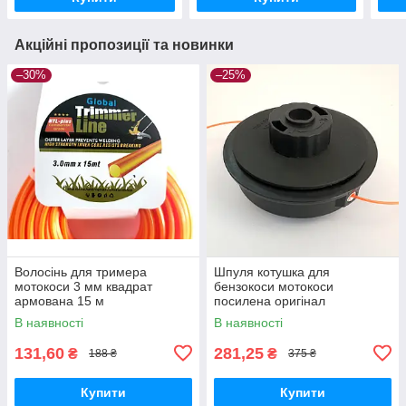
Акційні пропозиції та новинки
–30%
–25%
Волосінь для тримера
Шпуля котушка для
мотокоси 3 мм квадрат
бензокоси мотокоси
армована 15 м
посилена оригінал
В наявності
В наявності
131,60
281,25
₴
₴
188 ₴
375 ₴
Купити
Купити