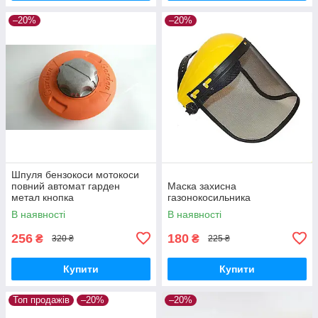
–20%
–20%
Шпуля бензокоси мотокоси
повний автомат гарден
Маска захисна
метал кнопка
газонокосильника
В наявності
В наявності
256
180
₴
₴
320 ₴
225 ₴
Купити
Купити
Топ продажів
–20%
–20%