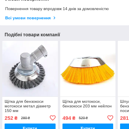
Повернення товару впродовж 14 днів за домовленістю
Всі умови повернення
Подібні товари компанії
Щітка для бензокоси
Щітка для мотокоси,
Шпул
мотокоси метал діаметр
бензокоси 203 мм нейлон
бенз
150 мм
поси
252
494
281
₴
₴
280 ₴
520 ₴
Купити
Купити