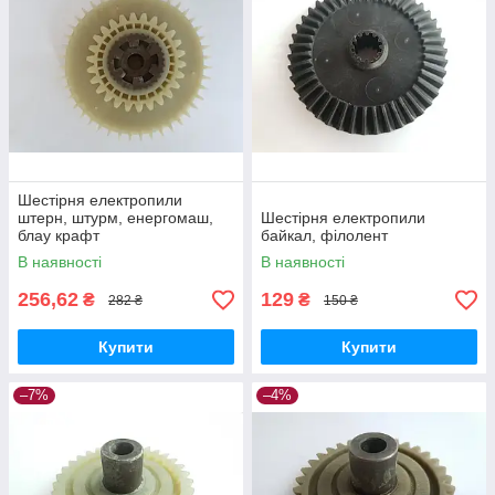
Шестірня електропили
штерн, штурм, енергомаш,
Шестірня електропили
блау крафт
байкал, філолент
В наявності
В наявності
256,62
129
₴
₴
282 ₴
150 ₴
Купити
Купити
–7%
–4%