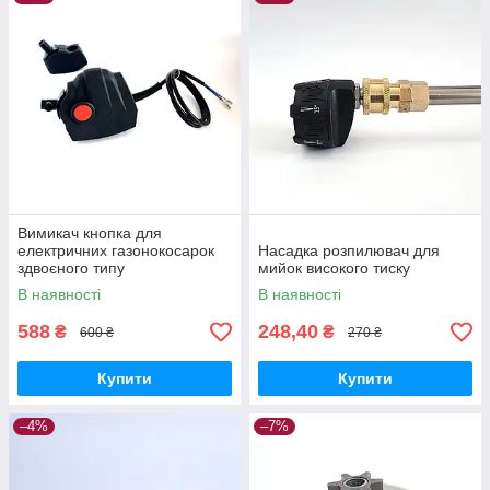
Вимикач кнопка для
електричних газонокосарок
Насадка розпилювач для
здвоєного типу
мийок високого тиску
В наявності
В наявності
588
248,40
₴
₴
600 ₴
270 ₴
Купити
Купити
–4%
–7%