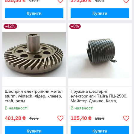
535,50
373,50
₴
₴
630 ₴
450 ₴
Купити
Купити
–12%
–5%
Шестірня електропили метал
Пружина шестерні
sturm, wintech, лідер, клевер,
електропили Тайга ПЦ-2500,
craft, ритм
Майстер Данило, Кама,
Електромаш, Бригадир 2400
В наявності
В наявності
ліва
401,28
125,40
₴
₴
456 ₴
132 ₴
Купити
Купити