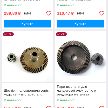
В наявності
В наявності
289,80
310,47
₴
₴
315 ₴
393 ₴
Купити
Купити
–15%
–17%
Пара шестірня для
Шестірня електропили зеніт,
ланцюгової електропили
кедр, світязь,старт,grand
редуктора металева
powertec, зеніт, вітязь
В наявності
В наявності