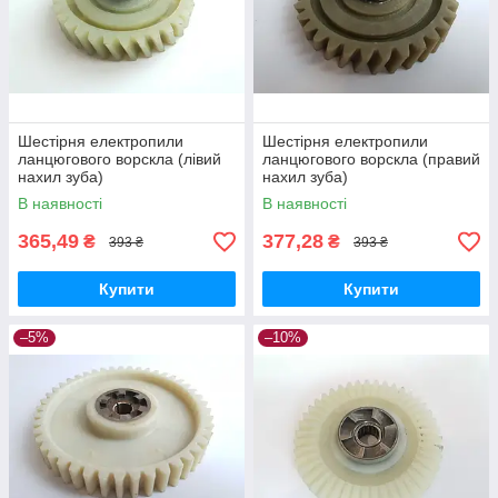
Шестірня електропили
Шестірня електропили
ланцюгового ворскла (лівий
ланцюгового ворскла (правий
нахил зуба)
нахил зуба)
В наявності
В наявності
365,49
377,28
₴
₴
393 ₴
393 ₴
Купити
Купити
–5%
–10%