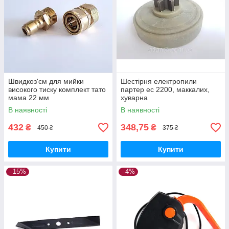
Швидкоз'єм для мийки
Шестірня електропили
високого тиску комплект тато
партер ес 2200, маккалих,
мама 22 мм
хуварна
В наявності
В наявності
432
348,75
₴
₴
450 ₴
375 ₴
Купити
Купити
–15%
–4%