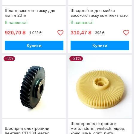
Шланг високого тиску для
Швидкоз'єм для мийки
миття 20 м
високого тиску комплект тато
В наявності
В наявності
920,70
310,47
₴
₴
1 023 ₴
393 ₴
Купити
Купити
–8%
–21%
Шестерня електропили
Шестірня електропили
метал sturm, wintech, лідер,
Кентавр СП 234 метал
конюшина, craft, ритм