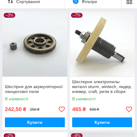
Сортування
0
Фільтри
–3%
–7%
Шестерня электропилы
Шестірня для акумуляторної
металл sturm, wintech, лидер,
ланцюгової пили
клевер, craft, ритм в сборе
В наявності
В наявності
242,50
465
₴
₴
250 ₴
500 ₴
Купити
Купити
–2%
–8%