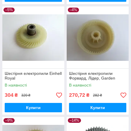
–5%
–4%
Шестірня електропили Einhell
Шестірня електропили
Royal
Форвард, Лідер, Garden
В наявності
В наявності
304
270,72
₴
₴
320 ₴
282 ₴
Купити
Купити
–9%
–14%