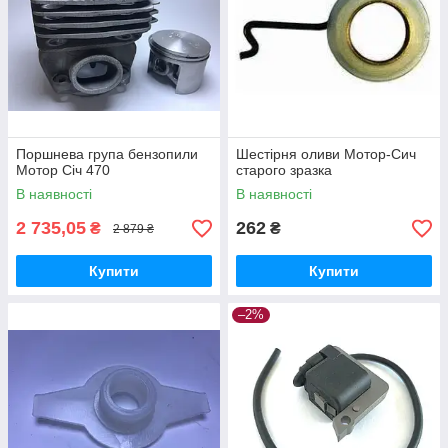
Поршнева група бензопили
Шестірня оливи Мотор-Сич
Мотор Січ 470
старого зразка
В наявності
В наявності
2 735,05
262
₴
₴
2 879 ₴
Купити
Купити
–2%