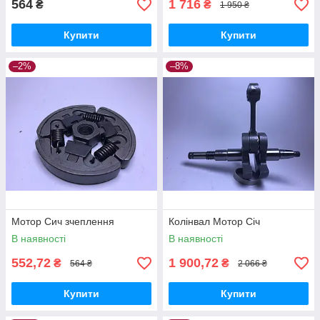
564
1 716
₴
₴
1 950 ₴
Купити
Купити
–2%
–8%
Мотор Сич зчеплення
Колінвал Мотор Січ
В наявності
В наявності
552,72
1 900,72
₴
₴
564 ₴
2 066 ₴
Купити
Купити