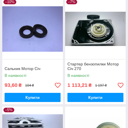
–10%
–7%
Стартер бензопилки Мотор
Сальник Мотор Січ
Січ 270
В наявності
В наявності
93,60
1 113,21
₴
₴
104 ₴
1 197 ₴
Купити
Купити
–5%