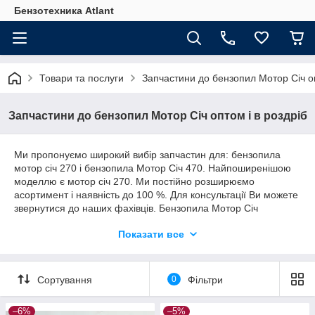
Бензотехника Atlant
Товари та послуги
Запчастини до бензопил Мотор Січ оп
Запчастини до бензопил Мотор Січ оптом і в роздріб
Ми пропонуємо широкий вибір запчастин для: бензопила
мотор січ 270 і бензопила Мотор Січ 470. Найпоширенішою
моделлю є мотор січ 270. Ми постійно розширюємо
асортимент і наявність до 100 %. Для консультації Ви можете
звернутися до наших фахівців. Бензопила Мотор Січ
запчастини ви можете придбати як оригінальні, так і їх
Показати все
аналоги, ми підкажемо Вам як полегшити і удешивить ремонт
інструменту.
Сортування
0
Фільтри
–6%
–5%