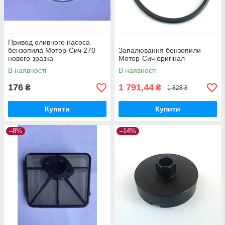
Привод оливного насоса
бензопила Мотор-Сич 270
Запалювання бензопили
нового зразка
Мотор-Сич оригінал
В наявності
В наявності
176
1 791,44
₴
₴
1 828 ₴
Купити
Купити
–8%
–14%