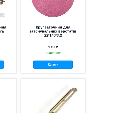
ння
Круг заточний для
га
заточувальних верстатів
22*145*3,2
170 ₴
В наявності
Купити