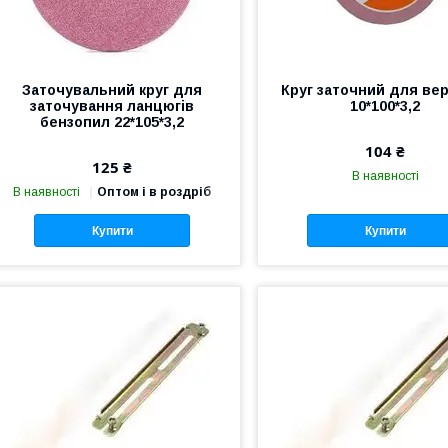
Заточувальний круг для
Круг заточний для ве
заточування ланцюгів
10*100*3,2
бензопил 22*105*3,2
104 ₴
125 ₴
В наявності
В наявності
Оптом і в роздріб
Купити
Купити