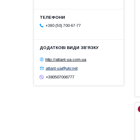
+380 (50) 700-67-77
http://atlant-ua.com.ua
atlant-ua@ukr.net
+380507006777