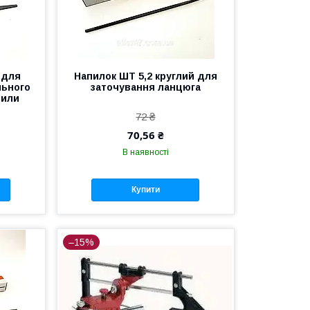
 для
Напилок ШТ 5,2 круглий для
льного
заточування ланцюга
пили
72 ₴
70,56 ₴
В наявності
Купити
–15%