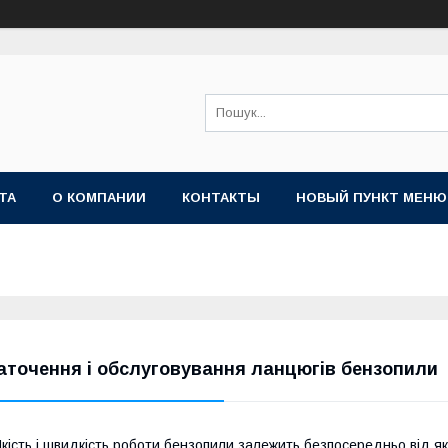
ТА
О КОМПАНИИ
КОНТАКТЫ
НОВЫЙ ПУНКТ МЕНЮ
аточення і обслуговування ланцюгів бензопили
кість і швидкість роботи бензопили залежить безпосередньо від як