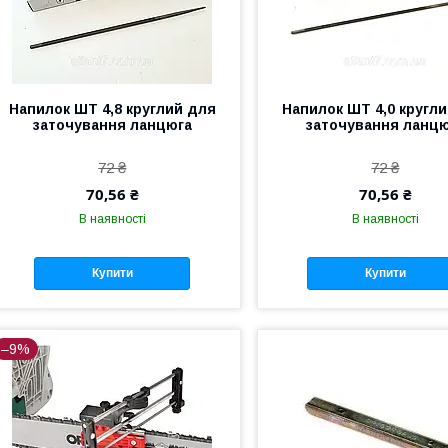
Напилок ШТ 4,8 круглий для
Напилок ШТ 4,0 кругл
заточування ланцюга
заточування ланц
72 ₴
72 ₴
70,56 ₴
70,56 ₴
В наявності
В наявності
Купити
Купити
–9%