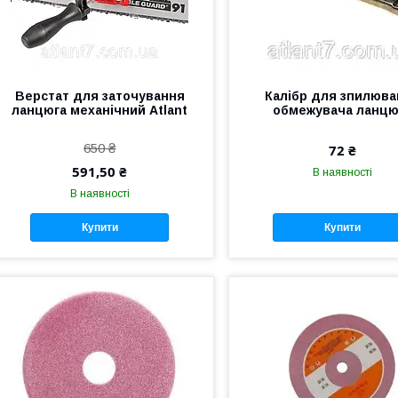
Верстат для заточування
Калібр для зпилюва
ланцюга механічний Atlant
обмежувача ланцю
650 ₴
72 ₴
591,50 ₴
В наявності
В наявності
Купити
Купити