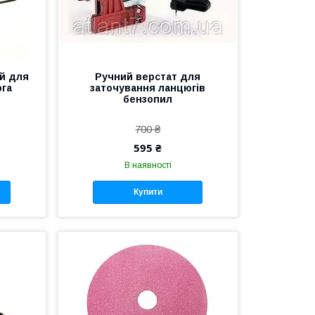
ий для
Ручний верстат для
юга
заточування ланцюгів
бензопил
700 ₴
595 ₴
В наявності
Купити