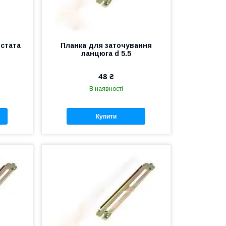
рстата
Планка для заточування
ланцюга d 5.5
48 ₴
В наявності
Купити