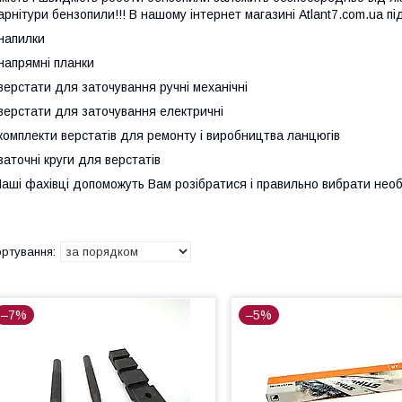
арнітури бензопили!!! В нашому інтернет магазині Atlant7.com.ua п
напилки
напрямні планки
верстати для заточування ручні механічні
верстати для заточування електричні
комплекти верстатів для ремонту і виробництва ланцюгів
заточні круги для верстатів
аші фахівці допоможуть Вам розібратися і правильно вибрати необ
–7%
–5%