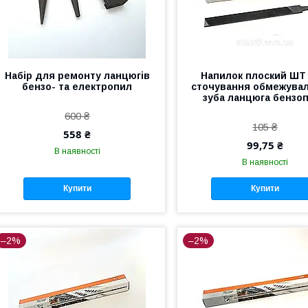
Набір для ремонту ланцюгів
Напилок плоский ШТ
бензо- та електропил
сточування обмежува
зуба ланцюга бензо
600 ₴
105 ₴
558 ₴
99,75 ₴
В наявності
В наявності
Купити
Купити
–2%
–2%