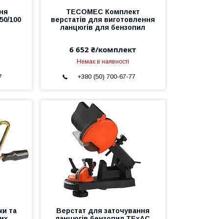
ня
TECOMEC Комплект
50/100
верстатів для виготовлення
ланцюгів для бензопил
6 652 ₴/комплект
Немає в наявності
7
+380 (50) 700-67-77
ки та
Верстат для заточування
их
ланцюгів бензопил TExАС