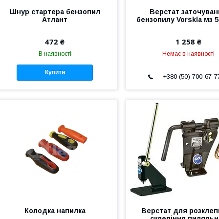
Шнур стартера бензопил
Верстат заточуван
Атлант
бензопилу Vorskla мз 5
472 ₴
1 258 ₴
В наявності
Немає в наявності
Купити
+380 (50) 700-67-7
Колодка напилка
Верстат для розклеп
склепіння пиляльн