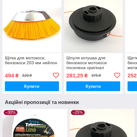
Щітка для мотокоси,
Шпуля котушка для
Щетк
бензокоси 203 мм нейлон
бензокоси мотокоси
бенз
посилена оригінал
мета
150
494
281,25
252
₴
₴
520 ₴
375 ₴
Купити
Купити
Акційні пропозиції та новинки
–30%
–25%