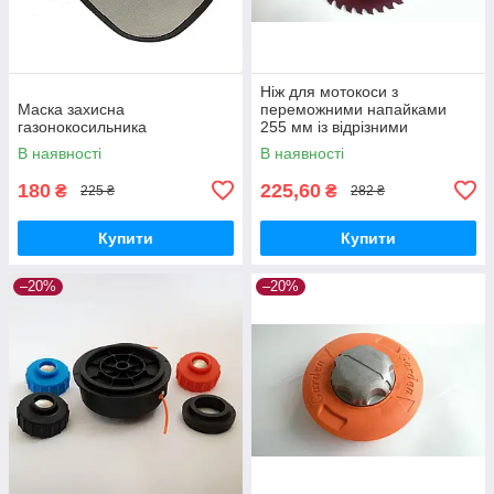
Ніж для мотокоси з
Маска захисна
переможними напайками
газонокосильника
255 мм із відрізними
пелюстками
В наявності
В наявності
180
225,60
₴
₴
225 ₴
282 ₴
Купити
Купити
–20%
–20%