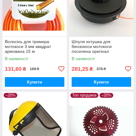
Волосінь для тримера
Шпуля котушка для
мотокоси 3 мм квадрат
бензокоси мотокоси
армована 15 м
посилена оригінал
В наявності
В наявності
131,60
281,25
₴
₴
188 ₴
375 ₴
Купити
Купити
–20%
Топ продажів
–20%