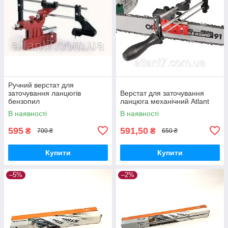
Ручний верстат для
заточування ланцюгів
Верстат для заточування
бензопил
ланцюга механічний Atlant
В наявності
В наявності
595
591,50
₴
₴
700 ₴
650 ₴
Купити
Купити
–5%
–2%