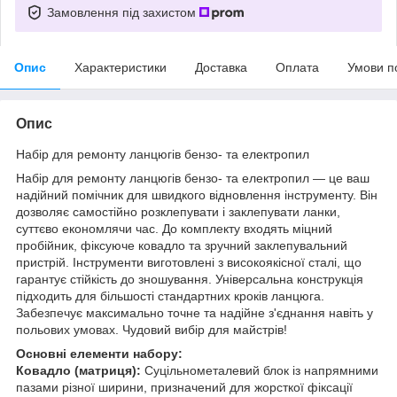
Замовлення під захистом
Опис
Характеристики
Доставка
Оплата
Умови п
Опис
Набір для ремонту ланцюгів бензо- та електропил
Набір для ремонту ланцюгів бензо- та електропил — це ваш
надійний помічник для швидкого відновлення інструменту. Він
дозволяє самостійно розклепувати і заклепувати ланки,
суттєво економлячи час. До комплекту входять міцний
пробійник, фіксуюче ковадло та зручний заклепувальний
пристрій. Інструменти виготовлені з високоякісної сталі, що
гарантує стійкість до зношування. Універсальна конструкція
підходить для більшості стандартних кроків ланцюга.
Забезпечує максимально точне та надійне з'єднання навіть у
польових умовах. Чудовий вибір для майстрів!
Основні елементи набору:
Ковадло (матриця):
Суцільнометалевий блок із напрямними
пазами різної ширини, призначений для жорсткої фіксації