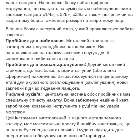
ланок ланцюга. На поверхні блоку вибиті цифрові
маркування, що вказують на сумісність із найпопулярнішими
кроками ланцюга:«1/4», «.325», «3/8» а також інші розміри на
зворотному боці.а також інші розміри на зворотному боці.
В основі блоку є наскрізний отвір, у який провалюється вибита
заклепка.
Пробійник для вибивання:
Металевий стрижень із
загостреним конусоподібним наконечником. Він
встановлюється на головку заклепки і слугує для її
спрямованого вибивання з ланки.
Пробійник для розвальцьовування:
Другий металевий
стрижень, що має більш плоский та тупий (або злегка
сферичний) наконечник. Він застосовується на фінальному
етапі для акуратного розплющування (заклепування) нової
заклепки під час з'єднання ланцюга.
Рифлені руків'я:
центральна частина обох пробійників має
спеціальну сітчасту накатку. Вона забезпечує надійний хват,
запобігаючи ковзанню інструмента в руці під час ударів
молотком.
Цей інструмент виготовлений із міцного металу темного
кольору, має максимально просту й надійну конструкцію, що
не потребує спеціальних навичок, і чудово підходить для
оперативного обслуговування пильної гарнітури.