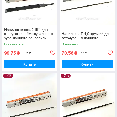
Напилок плоский ШТ для
сточування обмежувального
Напилок ШТ 4,0 круглий для
зуба ланцюга бензопили
заточування ланцюга
В наявності
В наявності
99,75
70,56
₴
₴
105 ₴
72 ₴
Купити
Купити
–2%
–2%