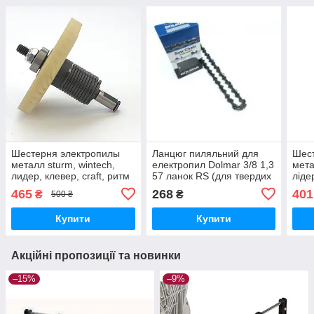
Шестерня электропилы
Ланцюг пиляльний для
Шест
металл sturm, wintech,
електропил Dolmar 3/8 1,3
мета
лидер, клевер, craft, ритм
57 ланок RS (для твердих
ліде
в сборе
порід, супер зуб)
465
268
401
₴
₴
500 ₴
Купити
Купити
Акційні пропозиції та новинки
–15%
–9%