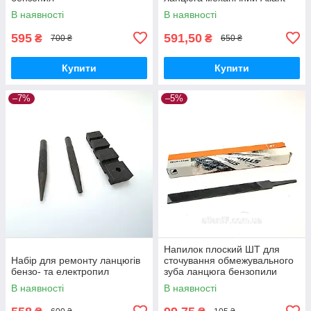
В наявності
В наявності
595
591,50
₴
₴
700 ₴
650 ₴
Купити
Купити
–7%
–5%
Напилок плоский ШТ для
Набір для ремонту ланцюгів
сточування обмежувального
бензо- та електропил
зуба ланцюга бензопили
В наявності
В наявності