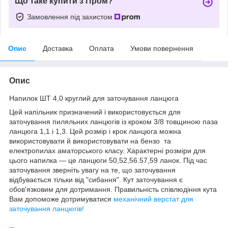
Що таке купити з Пром?
Замовлення під захистом
Опис
Доставка
Оплата
Умови повернення
Опис
Напилок ШТ 4,0 круглий для заточування ланцюга
Цей напільник призначений і використовується для
заточування пиляльних ланцюгів із кроком 3/8 товщиною паза
ланцюга 1,1 і 1,3. Цей розмір і крок ланцюга можна
використовувати й використовувати на бензо та
електропилах аматорського класу. Характерні розміри для
цього напилка — це ланцюги 50,52,56.57,59 ланок. Під час
заточування зверніть увагу на те, що заточування
відбувається тільки від "сибання". Кут заточування є
обов'язковим для дотримання. Правильність співлюдіння кута
Вам допоможе дотримуватися
механічний верстат для
заточування ланцюгів!