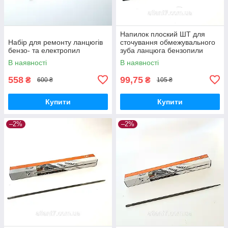
Напилок плоский ШТ для
Набір для ремонту ланцюгів
сточування обмежувального
бензо- та електропил
зуба ланцюга бензопили
В наявності
В наявності
558
99,75
₴
₴
600 ₴
105 ₴
Купити
Купити
–2%
–2%