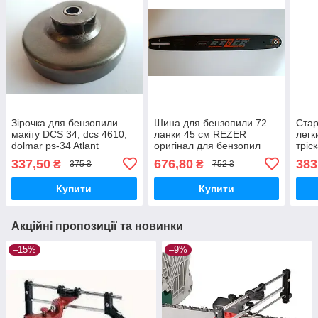
Зірочка для бензопили
Шина для бензопили 72
Стар
макіту DCS 34, dcs 4610,
ланки 45 см REZER
легк
dolmar ps-34 Atlant
оригінал для бензопил
тріс
Atlant, Expert, Гудлак,
337,50
676,80
383
₴
₴
375 ₴
752 ₴
Кедр, Байкал та інші
Купити
Купити
Акційні пропозиції та новинки
–15%
–9%