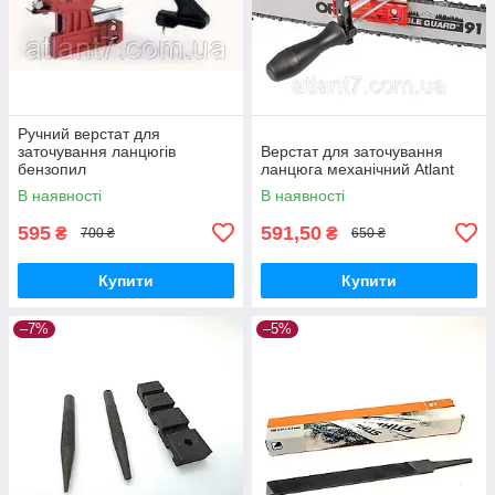
Ручний верстат для
заточування ланцюгів
Верстат для заточування
бензопил
ланцюга механічний Atlant
В наявності
В наявності
595
591,50
₴
₴
700 ₴
650 ₴
Купити
Купити
–7%
–5%