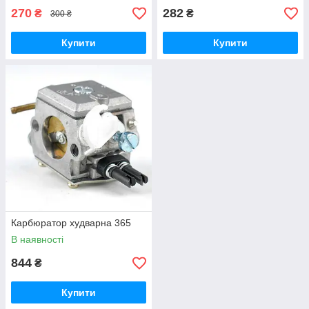
270
282
₴
₴
300 ₴
Купити
Купити
Карбюратор худварна 365
В наявності
844
₴
Купити