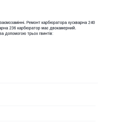
взаємозамінні. Ремонт карбюратора хускварна 240
варна 236 карбюратор має двокамерний.
а допомогою трьох гвинтів: