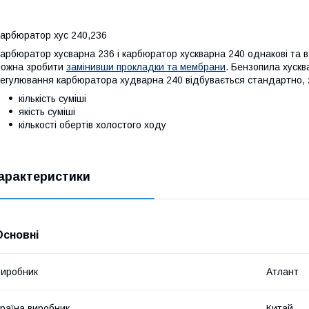
арбюратор хус 240,236
арбюратор хусварна 236 і карбюратор хускварна 240 однакові та 
ожна зробити
замінивши прокладки та мембрани
. Бензопила хуск
егулювання карбюратора худварна 240 відбувається стандартно, з
кількість суміші
якість суміші
кількості обертів холостого ходу
арактеристики
Основні
иробник
Атлант
раїна виробник
Китай