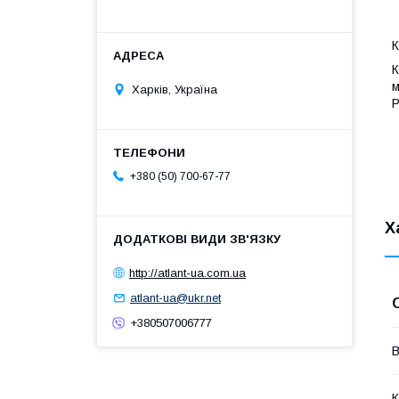
К
К
м
Харків, Україна
Р
+380 (50) 700-67-77
Х
http://atlant-ua.com.ua
atlant-ua@ukr.net
+380507006777
В
К