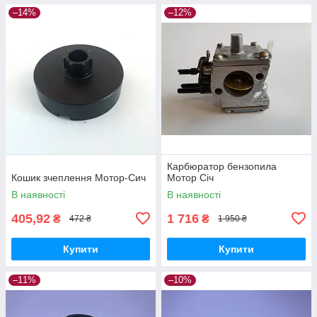
–14%
–12%
Карбюратор бензопила
Кошик зчеплення Мотор-Сич
Мотор Січ
В наявності
В наявності
405,92
1 716
₴
₴
472 ₴
1 950 ₴
Купити
Купити
–11%
–10%