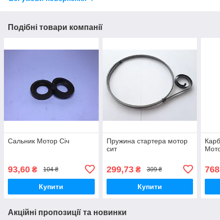
Подібні товари компанії
Сальник Мотор Січ
Пружина стартера мотор
Карб
сит
Мото
93,60
299,73
768
₴
₴
104 ₴
309 ₴
Купити
Купити
Акційні пропозиції та новинки