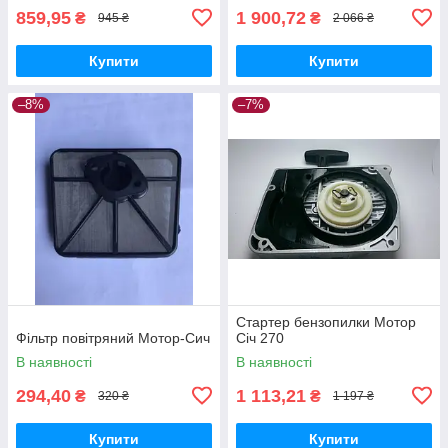
859,95
1 900,72
₴
₴
945 ₴
2 066 ₴
Купити
Купити
–8%
–7%
Стартер бензопилки Мотор
Фільтр повітряний Мотор-Сич
Січ 270
В наявності
В наявності
294,40
1 113,21
₴
₴
320 ₴
1 197 ₴
Купити
Купити