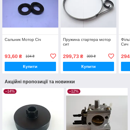
Сальник Мотор Січ
Пружина стартера мотор
Філь
сит
Сич
93,60
299,73
294
₴
₴
104 ₴
309 ₴
Купити
Купити
Акційні пропозиції та новинки
–14%
–12%