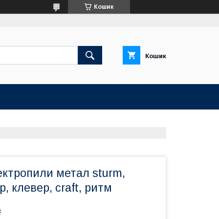
Кошик
Кошик
ектропили метал sturm,
р, клевер, craft, ритм
₴