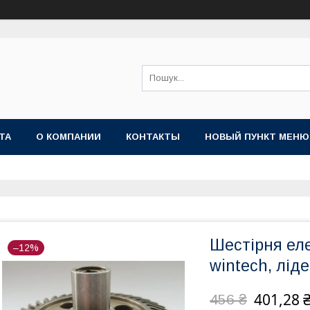
ТА
О КОМПАНИИ
КОНТАКТЫ
НОВЫЙ ПУНКТ МЕНЮ
Шестірня ел
–12%
wintech, ліде
401,28 
456 ₴