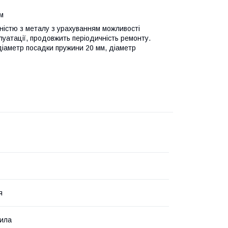
тм
ністю з металу з урахуванням можливості
луатації, продовжить періодичність ремонту.
діаметр посадки пружини 20 мм, діаметр
я
ила