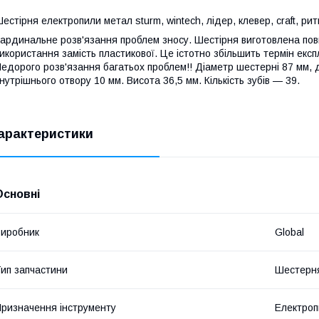
естірня електропили метал sturm, wintech, лідер, клевер, craft, ри
ардинальне розв'язання проблем зносу. Шестірня виготовлена пов
икористання замість пластикової. Це істотно збільшить термін експ
едорого розв'язання багатьох проблем!! Діаметр шестерні 87 мм, 
нутрішнього отвору 10 мм. Висота 36,5 мм. Кількість зубів — 39.
арактеристики
Основні
иробник
Global
ип запчастини
Шестерн
ризначення інструменту
Електроп