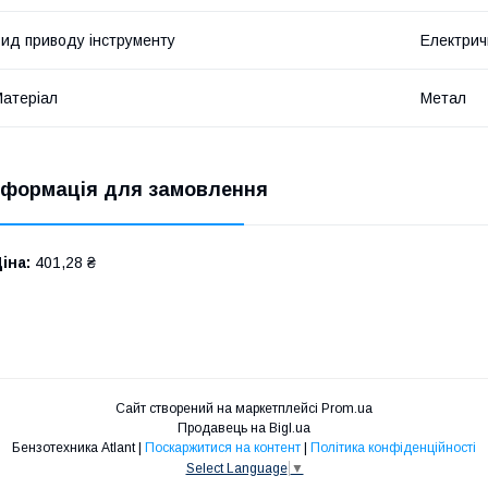
ид приводу інструменту
Електрич
атеріал
Метал
нформація для замовлення
іна:
401,28 ₴
Сайт створений на маркетплейсі
Prom.ua
Продавець на Bigl.ua
Бензотехника Atlant |
Поскаржитися на контент
|
Політика конфіденційності
Select Language
▼