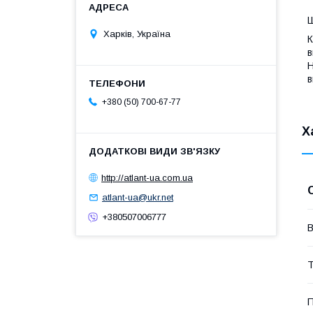
Ш
Харків, Україна
К
в
Н
в
+380 (50) 700-67-77
Х
http://atlant-ua.com.ua
atlant-ua@ukr.net
+380507006777
В
Т
П