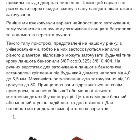
прихильність до джерела живлення. Також цей варіант не
розглядати через швидке виходу з ладу ланцюга після такого
заточування.
Раніше ми вжековували варіант найпростішого заточування,
тому зупиниться на ручному заточуванні ланцюга бензопили
за допомогою верстата ручного.
Такого типу пристрою, представлені на нашому ринку, є
універсальними, тобто на них застосовуються напилки
різного діаметра, відповідно можуть заточувати будь-які типи
кроку ланцюга бензопили 3/8Picco;0.325; 3/8; 0.404. На
ручних верстатах для заточування ланцюгів бензопилка
встановлені кріплення під будь-який діаметр напилка від 4,0
до 5,5 мм. Можливість регулювання кута заточування від 10
градусів до 30. Принципово вони відрізняються не своїм
пристроєм, наявністю більшої або меншої кількості
металевих деталей у конструкції. Це так само дає більший
або менший ступінь надійності та довговічності. Для
наочності ми представляємо фото двох верстатів: