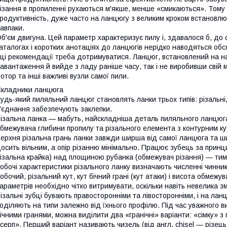
ізання в пропиленні рухаються м'якше, менше «смикаються». Тому 
родуктивність, дуже часто на ланцюгу з великим кроком встановлюю
авпаки.
б'єм двигуна. Цей параметр характеризує пилу і, здавалося б, до 
аталогах і коротких анотаціях до ланцюгів нерідко наводяться обся
 ці рекомендації треба дотримуватися. Ланцюг, встановлений на н
авантаження й вийде з ладу раніше часу, так і не виробивши свій 
отор та інші важливі вузли самої пили.
кладники ланцюга
удь-який пиляльний ланцюг становлять ланки трьох типів: різальні, 
'єднання забезпечують заклепки.
ізальна ланка — мабуть, найскладніша деталь пиляльного ланцюга
бмежувача глибини пропилу та різального елемента з контурним ку
ерхня різальна грань ланки завжди ширша від самої ланцюга та 
осить вільним, а опір різанню мінімально. Працює зубець за принц
ізальна крайка) над площиною рубанка (обмежувач різання) — тим
обочі характеристики різального ланку визначають численні чинники,
обочий, різальний кут, кут бічний грані (кут атаки) і висота обмежу
араметрів необхідно чітко витримувати, оскільки навіть невелика з
ізальні зубці бувають правосторонніми та лівосторонніми, і на лан
оділяють на типи залежно від їхнього профілю. Під час уважного 
ічними гранями, можна виділити два «гранічні» варіанти: «сімку» з
серп». Перший варіант називають чизель (від англ. chisel — різець,