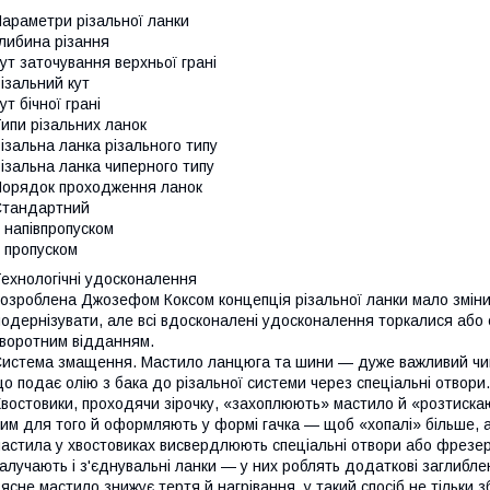
араметри різальної ланки
либина різання
ут заточування верхньої грані
ізальний кут
ут бічної грані
ипи різальних ланок
ізальна ланка різального типу
ізальна ланка чиперного типу
орядок проходження ланок
Стандартний
 напівпропуском
 пропуском
ехнологічні удосконалення
озроблена Джозефом Коксом концепція різальної ланки мало змінил
одернізувати, але всі вдосконалені удосконалення торкалися або 
воротним відданням.
истема змащення. Мастило ланцюга та шини — дуже важливий чинн
о подає олію з бака до різальної системи через спеціальні отвори.
востовики, проходячи зірочку, «захоплюють» мастило й «розтискаю
им для того й оформляють у формі гачка — щоб «хопалі» більше,
астила у хвостовиках висвердлюють спеціальні отвори або фрезер
алучають і з'єднувальні ланки — у них роблять додаткові заглибл
ясне мастило знижує тертя й нагрівання, у такий спосіб не тільки