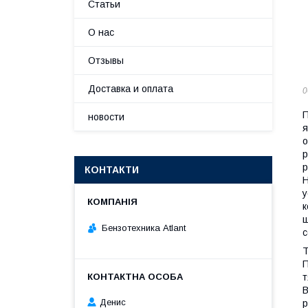
Статьи
О нас
Отзывы
Доставка и оплата
0
П
новости
я
о
р
р
КОНТАКТИ
Н
у
к
ш
Бензотехника Atlant
с
Т
П
т
В
Денис
р