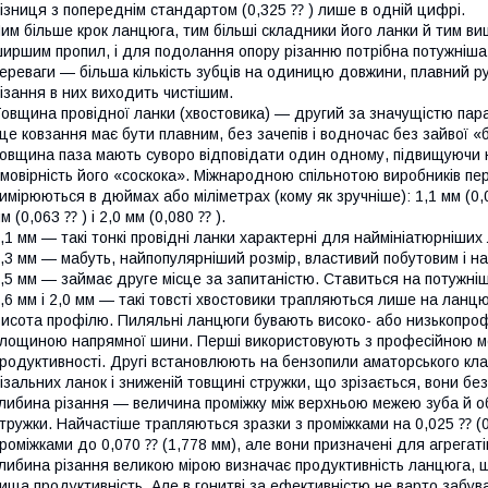
ізниця з попереднім стандартом (0,325 ⁇ ) лише в одній цифрі.
им більше крок ланцюга, тим більші складники його ланки й тим вищ
иршим пропил, і для подолання опору різанню потрібна потужніша 
ереваги — більша кількість зубців на одиницю довжини, плавний рух
ізання в них виходить чистішим.
овщина провідної ланки (хвостовика) — другий за значущістю пара
 це ковзання має бути плавним, без зачепів і водночас без зайвої
овщина паза мають суворо відповідати один одному, підвищуючи 
мовірність його «соскока». Міжнародною спільнотою виробників пе
имірюються в дюймах або міліметрах (кому як зручніше): 1,1 мм (0,04
м (0,063 ⁇ ) і 2,0 мм (0,080 ⁇ ).
,1 мм — такі тонкі провідні ланки характерні для наймініатюрніших 
,3 мм — мабуть, найпопулярніший розмір, властивий побутовим і н
,5 мм — займає друге місце за запитаністю. Ставиться на потужніш
,6 мм і 2,0 мм — такі товсті хвостовики трапляються лише на ланц
исота профілю. Пиляльні ланцюги бувають високо- або низькопроф
лощиною напрямної шини. Перші використовують з професійною 
родуктивності. Другі встановлюють на бензопили аматорського кла
ізальних ланок і зниженій товщині стружки, що зрізається, вони без
либина різання — величина проміжку між верхньою межею зуба й 
тружки. Найчастіше трапляються зразки з проміжками на 0,025 ⁇ (0,
роміжками до 0,070 ⁇ (1,778 мм), але вони призначені для агрегаті
либина різання великою мірою визначає продуктивність ланцюга, 
ища продуктивність. Але в гонитві за ефективністю не варто забу