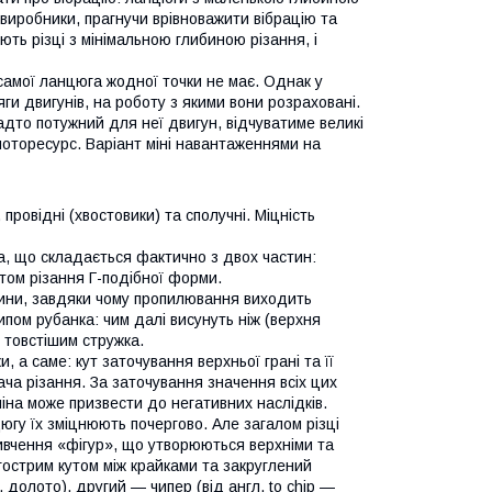
виробники, прагнучи врівноважити вібрацію та
ть різці з мінімальною глибиною різання, і
самої ланцюга жодної точки не має. Однак у
ги двигунів, на роботу з якими вони розраховані.
адто потужний для неї двигун, відчуватиме великі
моторесурс. Варіант міні навантаженнями на
провідні (хвостовики) та сполучні. Міцність
, що складається фактично з двох частин:
том різання Г-подібної форми.
шини, завдяки чому пропилювання виходить
ипом рубанка: чим далі висунуть ніж (верхня
 товстішим стружка.
 а саме: кут заточування верхньої грані та її
вача різання. За заточування значення всіх цих
міна може призвести до негативних наслідків.
цюгу їх зміцнюють почергово. Але загалом різці
вивчення «фігур», що утворюються верхніми та
 гострим кутом між крайками та закруглений
 долото), другий — чипер (від англ. to chip —