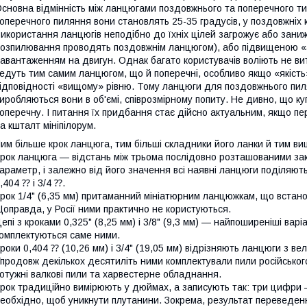
сновна відмінність між ланцюгами поздовжнього та поперечного ти
оперечного пиляння вони становлять 25-35 градусів, у поздовжніх к
икористання ланцюгів неподібно до їхніх цілей загрожує або зан
озпилювання проводять поздовжнім ланцюгом), або підвищеною «
авантаженням на двигун. Однак багато користувачів воліють не ви
едуть тим самим ланцюгом, що й поперечні, особливо якщо «якіст
ідповідності «вищому» рівню. Тому ланцюги для поздовжнього пилян
иробляються вони в об'ємі, співрозмірному попиту. Не дивно, що к
оперечну. І питання їх придбання стає дійсно актуальним, якщо п
а кшталт мініпілорум.
им більше крок ланцюга, тим більші складники його ланки й тим вищ
рок ланцюга — відстань між трьома послідовно розташованими зак
араметр, і залежно від його значення всі наявні ланцюги поділяються
,404 ⁇ і 3/4 ⁇.
рок 1/4" (6,35 мм) притаманний мініатюрним ланцюжкам, що встан
оправда, у Росії ними практично не користуються.
епі з кроками 0,325" (8,25 мм) і 3/8" (9,3 мм) — найпоширеніші вар
омплектуються саме ними.
роки 0,404 ⁇ (10,26 мм) і 3/4" (19,05 мм) відрізняють ланцюги з 
продовж декількох десятиліть ними комплектували пили російсько
отужні валкові пили та харвестерне обладнання.
рок традиційно вимірюють у дюймах, а записують так: три цифри
еобхідно, щоб уникнути плутанини. Зокрема, результат переведенн