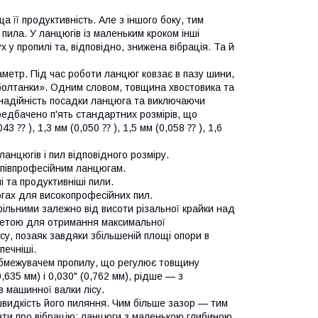
а її продуктивність. Але з іншого боку, тим
пила. У ланцюгів із маленьким кроком інші
 у пропилі та, відповідно, знижена вібрація. Та й
метр. Під час роботи ланцюг ковзає в пазу шини,
 «болтанки». Одним словом, товщина хвостовика та
надійність посадки ланцюга та виключаючи
редбачено п'ять стандартних розмірів, що
3 ⁇ ), 1,3 мм (0,050 ⁇ ), 1,5 мм (0,058 ⁇ ), 1,6
ланцюгів і пил відповідного розміру.
апівпрофесійним ланцюгам.
і та продуктивніші пили.
югах для високопрофесійних пил.
ільними залежно від висоти різальної крайки над
метою для отримання максимальної
су, позаяк завдяки збільшеній площі опори в
печніші.
обмежувачем пропилу, що регулює товщину
635 мм) і 0,030" (0,762 мм), рідше — з
в машинної валки лісу.
швидкість його пиляння. Чим більше зазор — тим
вати про вібрацію: ланцюги з маленькою глибиною