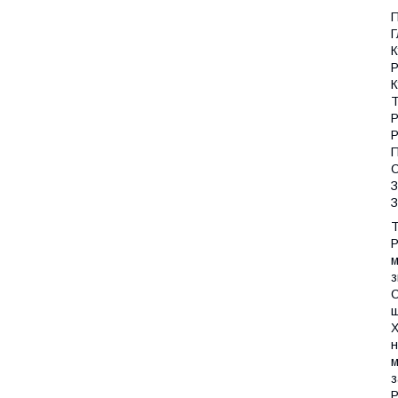
П
Г
К
Р
К
Т
Р
Р
П
З
З
Т
Р
м
з
С
щ
Х
н
м
з
Р