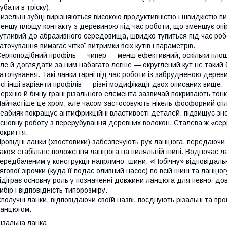
убати в тріску).
изельні зубці вирізняються високою продуктивністю і швидкістю пи
еншу площу контакту з деревиною під час роботи, що зменшує опір
утливий до абразивного середовища, швидко тупиться під час роб
аточування вимагає чіткої витримки всіх кутів і параметрів.
ерпоподібний профіль — чипер — менш ефективний, оскільки площ
ле й доглядати за ним набагато легше — округлений кут не такий б
аточування. Такі ланки гарні під час роботи із забрудненою дерев
сі інші варіанти профілів — різні модифікації двох описаних вище.
ерхню й бічну грані різального елемента зазвичай покривають тон
айчастіше це хром, але часом застосовують нікель-фосфорний сп
еабияк покращує антифрикційні властивості деталей, підвищує зносос
сновну роботу з перерубування деревних волокон. Сталева ж «сер
окриття.
ровідні ланки (хвостовики) забезпечують рух ланцюга, передаючи о
акож стабільне положення ланцюга на пиляльній шині. Водночас л
ередбаченим у конструкції напрямної шини. «Побічну» відповідальн
ягової зірочки (куда її подає оливний насос) по всій шині та ланцюг
ідіграє основну роль у позначенні довжини ланцюга для певної д
ибір і відповідність типорозміру.
получні ланки, відповідаючи своїй назві, поєднують різальні та пр
анцюгом.
ізальна ланка