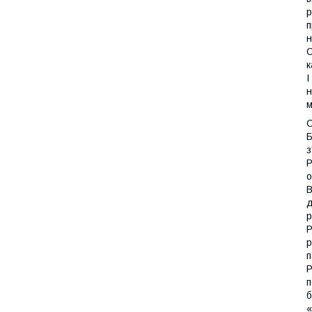
р
п
н
О
к
І
н
м
С
Б
з
Р
о
В
д
р
Р
р
п
Р
п
б
«