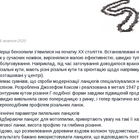
6 жовтня 2020
ерші бензопили з'явилися на початку XX століття. Встановлювані 
к у сучасних ножівок, вирізнялися малою ефективністю, швидко ту
бслуговування. Наприклад, під час заточування доводилося врахову
ізальні кути, мають різні різальні кути та орієнтацію щодо напрямку
озташовані у центрі).
емає сумнівів, що спроби модернізації ланцюгів спеціалізувалися
спіхом. Розроблена Джозефом Коксом і реалізована в металі 1947 
онтурним кутом різання Г-подібної форми завдяки підвищеній про
видко вивільняла свою попередницю з ринку, і тепер практично вс
ерпоподібним профілем різальних ланок.
ехнічні параметри пиляльних ланцюгів
ідбираючи ланцюг для мотоппилки, привертають увагу на такі її ха
ягової ланки, висота профілю та глибина різання.
ідомо, що розпилювання деревини вздовж волокон трудомісткіше, 
езультату бажано використовувати ланцюги, що відповідають пос