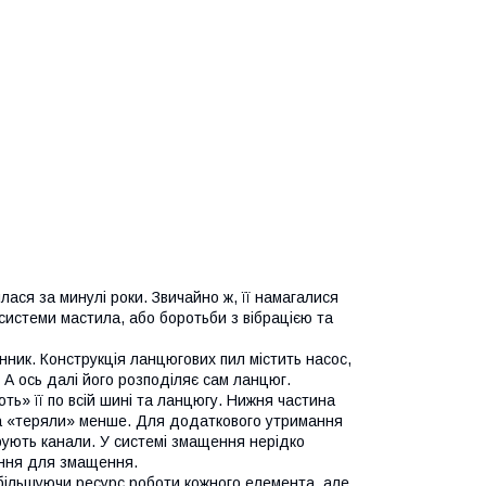
ася за минулі роки. Звичайно ж, її намагалися
системи мастила, або боротьби з вібрацією та
ик. Конструкція ланцюгових пил містить насос,
 А ось далі його розподіляє сам ланцюг.
ть» її по всій шині та ланцюгу. Нижня частина
 а «теряли» менше. Для додаткового утримання
ують канали. У системі змащення нерідко
ення для змащення.
 збільшуючи ресурс роботи кожного елемента, але