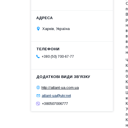
О
п
В
р
н
Харків, Україна
в
в
в
п
н
+380 (50) 700-67-77
Ч
К
п
0
К
Щ
http://atlant-ua.com.ua
Ц
atlant-ua@ukr.net
к
К
+380507006777
У
п
К
н