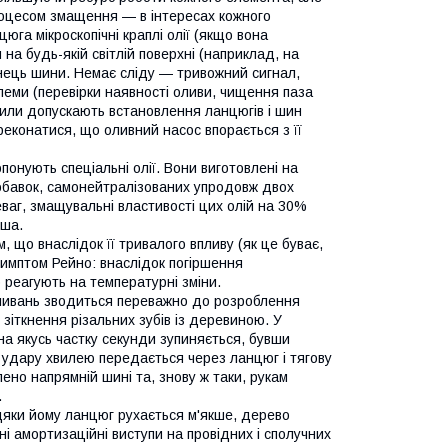
роцесом змащення — в інтересах кожного
юга мікроскопічні краплі олії (якщо вона
на будь-якій світлій поверхні (наприклад, на
інець шини. Немає сліду — тривожний сигнал,
леми (перевірки наявності оливи, чищення паза
пили допускають встановлення ланцюгів і шин
реконатися, що оливний насос впорається з її
онують спеціальні олії. Вони виготовлені на
добавок, самонейтралізованих упродовж двох
еваг, змащувальні властивості цих олій на 30%
нша.
 що внаслідок її тривалого впливу (як це буває,
симптом Рейно: внаслідок погіршення
 реагують на температурні зміни.
оливань зводиться переважно до розроблення
зіткнення різальних зубів із деревиною. У
на якусь частку секунди зупиняється, бувши
 удару хвилею передається через ланцюг і тягову
ено напрямній шині та, знову ж таки, рукам
.
яки йому ланцюг рухається м'якше, дерево
ьні амортизаційні виступи на провідних і сполучних