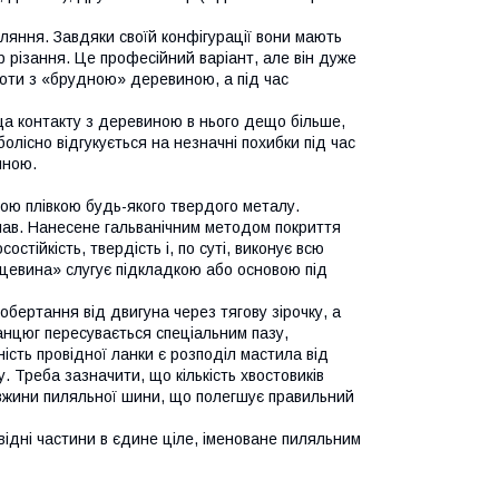
ляння. Завдяки своїй конфігурації вони мають
 різання. Це професійний варіант, але він дуже
оти з «брудною» деревиною, а під час
а контакту з деревиною в нього дещо більше,
олісно відгукується на незначні похибки під час
иною.
кою плівкою будь-якого твердого металу.
лав. Нанесене гальванічним методом покриття
тійкість, твердість і, по суті, виконує всю
цевина» слугує підкладкою або основою під
бертання від двигуна через тягову зірочку, а
анцюг пересувається спеціальним пазу,
ість провідної ланки є розподіл мастила від
у. Треба зазначити, що кількість хвостовиків
овжини пиляльної шини, що полегшує правильний
овідні частини в єдине ціле, іменоване пиляльним