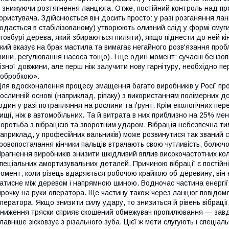
 знижуючи розтягнення ланцюга. Отже, постійний контроль над п
ористувача. Здійснюється він досить просто: у разі розганяння ланц
одається в стабілізованому) утворюють оливний слід у формі смуги 
товбурі дерева, який збираються пиляти), якщо піднести до ней к
кий вказує на брак мастила та вимагає негайного розв'язання проб
ини, регулювання насоса тощо). І ще один момент: сучасні бензо
ізної довжини, але перш ніж залучити нову гарнітуру, необхідно пе
обробкою».
ля вдосконалення процесу змащення багато виробників у Росії проп
ослинній основі (наприклад, ріпаку) з використанням полімерних 
один у разі потрапляння на рослини та ґрунт. Крім екологічних пер
ищі, ніж в автомобільних. Та й витрата в них приблизно на 25% ме
оротьба з вібрацією та зворотним ударом. Вібрація небезпечна тим,
априклад, у професійних вальників) може розвинутися так званий 
ровопостачання кінчики пальців втрачають свою чутливість, болючо
рагнення виробників знизити шкідливий вплив високочастотних к
пеціальних амортизувальних деталей. Причиною вібрації є постійні 
омент, коли різець вдаряється робочою крайкою об деревину, він 
атисне між деревом і напрямною шиною. Водночас частина енергії
ірочку на руки оператора. Ще частину також через ланцюг повідомл
ператора. Якщо знизити силу удару, то знизиться й рівень вібрації
ниження тряски сприяє скошений обмежувач пропилювання — завд
лавніше зісковзує з різального зуба. Цієї ж мети слугують і спеціал