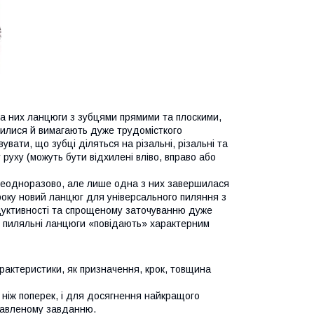
на них ланцюги з зубцями прямими та плоскими,
пилися й вимагають дуже трудомісткого
вати, що зубці діляться на різальні, різальні та
 руху (можуть бути відхилені вліво, вправо або
 неодноразово, але лише одна з них завершилася
року новий ланцюг для універсального пиляння з
дуктивності та спрощеному заточуванню дуже
і пиляльні ланцюги «повідають» характерним
рактеристики, як призначення, крок, товщина
ніж поперек, і для досягнення найкращого
тавленому завданню.