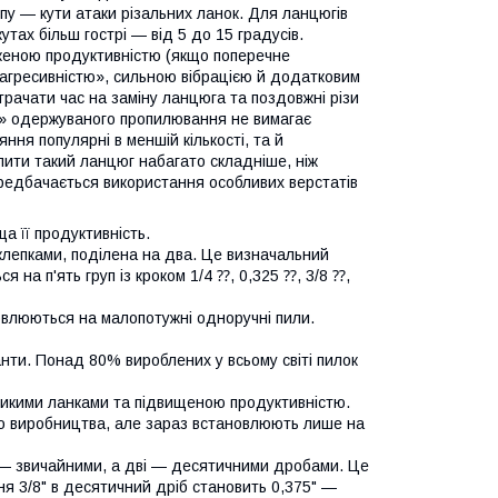
пу — кути атаки різальних ланок. Для ланцюгів
утах більш гострі — від 5 до 15 градусів.
иженою продуктивністю (якщо поперечне
агресивністю», сильною вібрацією й додатковим
трачати час на заміну ланцюга та поздовжні різи
ь» одержуваного пропилювання не вимагає
ня популярні в меншій кількості, та й
упити такий ланцюг набагато складніше, ніж
ередбачається використання особливих верстатів
а її продуктивність.
лепками, поділена на два. Це визначальний
 на п'ять груп із кроком 1/4 ⁇, 0,325 ⁇, 3/8 ⁇,
овлюються на малопотужні одноручні пили.
іанти. Понад 80% вироблених у всьому світі пилок
великими ланками та підвищеною продуктивністю.
го виробництва, але зараз встановлюють лише на
 — звичайними, а дві — десятичними дробами. Це
я 3/8" в десятичний дріб становить 0,375" —