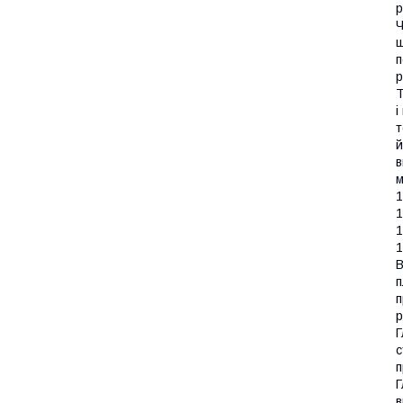
р
Ч
ш
п
р
Т
і
т
й
в
м
1
1
1
1
В
п
п
р
Г
с
п
Г
в