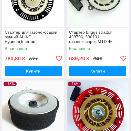
Стартер для газонокосарки
Стартер briggs stratton
ручний AL-KO,
499706, 690101
Hyundai,Intertool,
газонокосарок MTD 46,
NAC,VITALS, ПріТОН,Iron
Viking, ALKO
В наявності
В наявності
Angel,Einhell
780,80
639,20
₴
₴
976 ₴
752 ₴
Купити
Купити
–15%
–14%