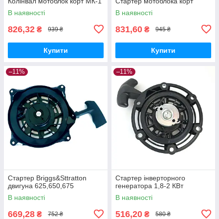
Колінвал мотоблок корт МК-1
Стартер мотоблока корт
В наявності
В наявності
826,32
831,60
₴
₴
939 ₴
945 ₴
Купити
Купити
–11%
–11%
Стартер Briggs&Sttratton
Стартер інверторного
двигуна 625,650,675
генератора 1,8-2 КВт
В наявності
В наявності
669,28
516,20
₴
₴
752 ₴
580 ₴