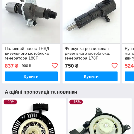
Паливний насос ТНВД
Форсунка розпилювач
Ручн
дизельного мотоблока
дизельного мотоблока,
мото
генератора 186F
генератора 178F
двиг
потужністю 9 к.с.
837
750
524
₴
₴
900 ₴
повітряного охолодження
Купити
Купити
Акційні пропозиції та новинки
–20%
–15%