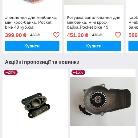
Зчеплення для мінібайка,
Котушка запалювання для
Кар
міні крос-байка, Pocket
мінібайка, міні крос-
міні
bike 49 куб.см.
байка,Pocket bike 49
байк
двоколодкове
куб.см.
куб.
399,90
451,20
589
₴
₴
430 ₴
470 ₴
Купити
Купити
Акційні пропозиції та новинки
–20%
–15%