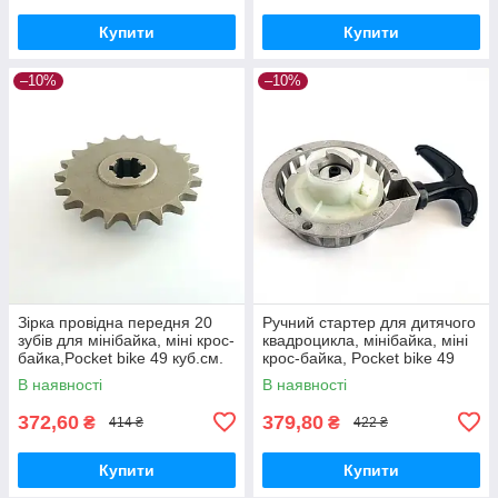
Купити
Купити
–10%
–10%
Зірка провідна передня 20
Ручний стартер для дитячого
зубів для мінібайка, міні крос-
квадроцикла, мінібайка, міні
байка,Pocket bike 49 куб.см.
крос-байка, Pocket bike 49
куб.см. алюміній
В наявності
В наявності
372,60
379,80
₴
₴
414 ₴
422 ₴
Купити
Купити