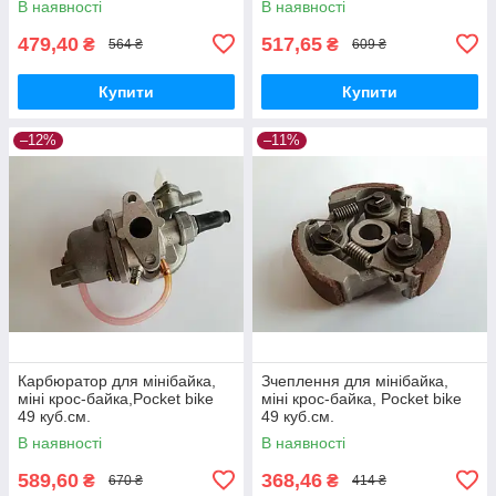
В наявності
В наявності
479,40
517,65
₴
₴
564 ₴
609 ₴
Купити
Купити
–12%
–11%
Карбюратор для мінібайка,
Зчеплення для мінібайка,
міні крос-байка,Pocket bike
міні крос-байка, Pocket bike
49 куб.см.
49 куб.см.
В наявності
В наявності
589,60
368,46
₴
₴
670 ₴
414 ₴