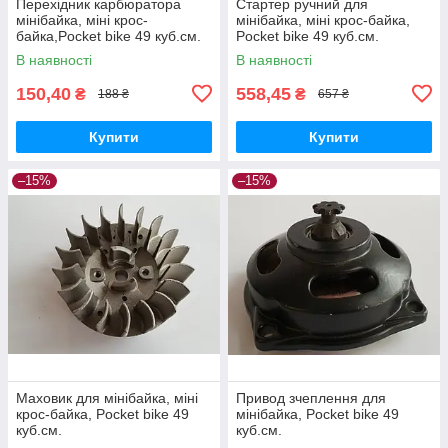
Перехідник карбюратора
Стартер ручний для
мінібайка, міні крос-
мінібайка, міні крос-байка,
байка,Pocket bike 49 куб.см.
Pocket bike 49 куб.см.
алюміній
В наявності
В наявності
150,40
558,45
₴
₴
188 ₴
657 ₴
Купити
Купити
–15%
–15%
Маховик для мінібайка, міні
Привод зчеплення для
крос-байка, Pocket bike 49
мінібайка, Pocket bike 49
куб.см.
куб.см.