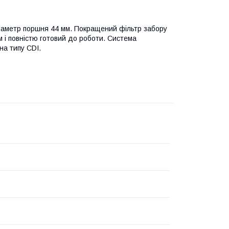
Діаметр поршня 44 мм. Покращений фільтр забору
м і повністю готовий до роботи. Система
а типу CDI.
s