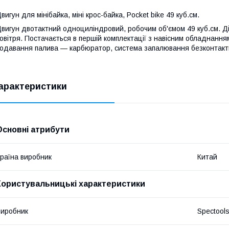
вигун для мінібайка, міні крос-байка, Pocket bike 49 куб.см.
вигун двотактний одноциліндровий, робочим об'ємом 49 куб.см. 
овітря. Постачається в першій комплектації з навісним обладнання
одавання палива — карбюратор, система запалювання безконтактн
арактеристики
Основні атрибути
раїна виробник
Китай
Користувальницькі характеристики
иробник
Spectool