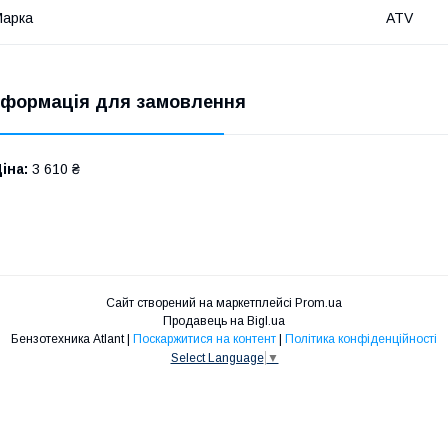
Марка
ATV
нформація для замовлення
іна:
3 610 ₴
Сайт створений на маркетплейсі
Prom.ua
Продавець на Bigl.ua
Бензотехника Atlant |
Поскаржитися на контент
|
Політика конфіденційності
Select Language
▼