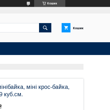
Кошик
Кошик
інібайка, міні крос-байка,
9 куб.см.
₴