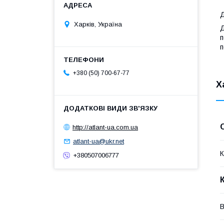
Д
Харків, Україна
Д
п
п
+380 (50) 700-67-77
Х
http://atlant-ua.com.ua
atlant-ua@ukr.net
К
+380507006777
В