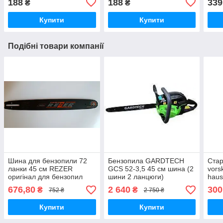
188
188
339
₴
₴
Купити
Купити
Подібні товари компанії
Шина для бензопили 72
Бензопила GARDTECH
Стар
ланки 45 см REZER
GCS 52-3,5 45 см шина (2
vorsk
оригінал для бензопил
шини 2 ланцюги)
haus
Atlant, Expert, Гудлак,
676,80
2 640
300
₴
₴
752 ₴
2 750 ₴
Кедр, Байкал та інші
Купити
Купити