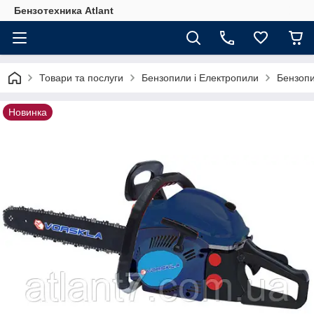
Бензотехника Atlant
Товари та послуги
Бензопили і Електропили
Бензопи
Новинка