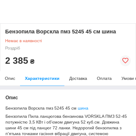
Бензопила Ворскла пмз 5245 45 см шина
Немає в наявності
Роздріб
2 385
₴
Опис
Характеристики
Доставка
Оплата
Умови 
Опис
Бензопила Ворскла пмз 5245 45 см
шина
Бензопила Пила ланцюгова бензинова VORSKLA ПМЗ 52-45
потужністю 3,5 КВт і об'ємом двигуна 52 куб.см. Довжина
шини 45 см під ланцюг 72 ланки. Недорогий бензопилка з
п'ятьма точками гасіння вібрації двигуна, системою