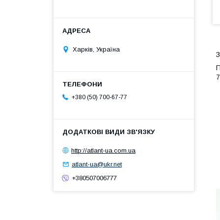
Харків, Україна
З
П
7
+380 (50) 700-67-77
http://atlant-ua.com.ua
atlant-ua@ukr.net
+380507006777