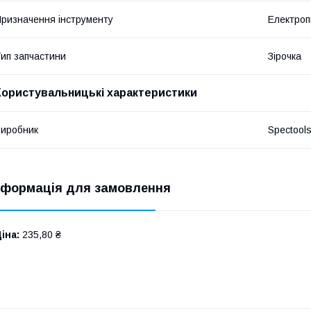
ризначення інструменту
Електроп
ип запчастини
Зірочка
Користувальницькі характеристики
иробник
Spectool
нформація для замовлення
іна:
235,80 ₴