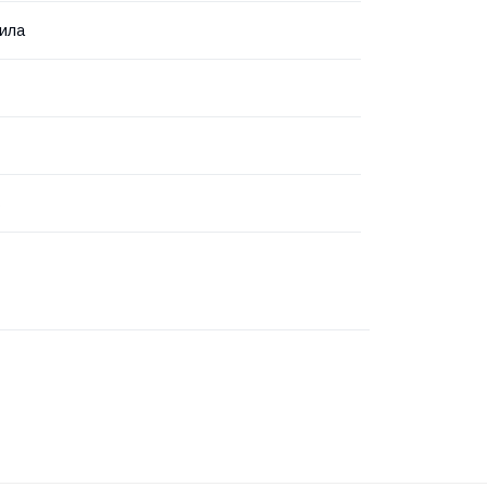
ила
s