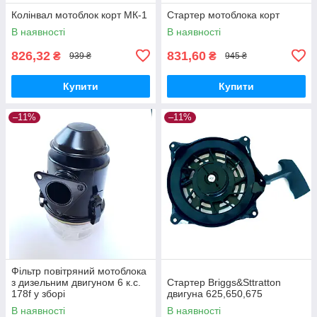
Колінвал мотоблок корт МК-1
Стартер мотоблока корт
В наявності
В наявності
826,32
831,60
₴
₴
939 ₴
945 ₴
Купити
Купити
–11%
–11%
Фільтр повітряний мотоблока
з дизельним двигуном 6 к.с.
Стартер Briggs&Sttratton
178f у зборі
двигуна 625,650,675
В наявності
В наявності