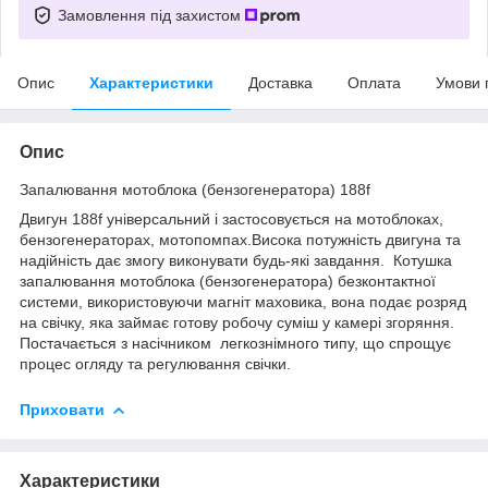
Замовлення під захистом
Опис
Характеристики
Доставка
Оплата
Умови 
Опис
Запалювання мотоблока (бензогенератора) 188f
Двигун 188f універсальний і застосовується на мотоблоках,
бензогенераторах, мотопомпах.Висока потужність двигуна та
надійність дає змогу виконувати будь-які завдання. Котушка
запалювання мотоблока (бензогенератора) безконтактної
системи, використовуючи магніт маховика, вона подає розряд
на свічку, яка займає готову робочу суміш у камері згоряння.
Постачається з насічником легкознімного типу, що спрощує
процес огляду та регулювання свічки.
Приховати
Характеристики