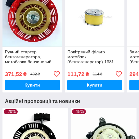
Ручний стартер
Повітряний фільтр
Зам
бензогенератора,
мотоблок
мото
мотоблока бензиновий
(бензогенератор) 168f
(бен
177f
371,52
111,72
294
₴
₴
432 ₴
114 ₴
Купити
Купити
Акційні пропозиції та новинки
–20%
–15%