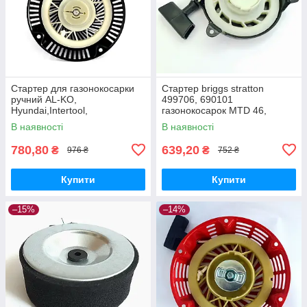
Стартер для газонокосарки
Стартер briggs stratton
ручний AL-KO,
499706, 690101
Hyundai,Intertool,
газонокосарок MTD 46,
NAC,VITALS, ПріТОН,Iron
Viking, ALKO
В наявності
В наявності
Angel,Einhell
780,80
639,20
₴
₴
976 ₴
752 ₴
Купити
Купити
–15%
–14%