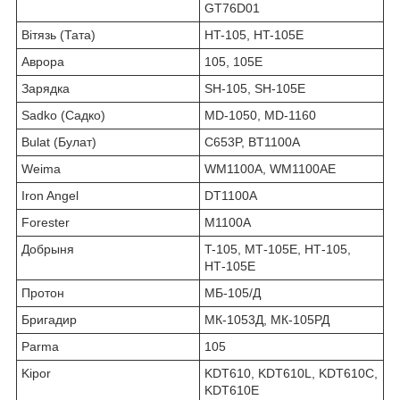
GT76D01
Вітязь (Тата)
HT-105, HT-105E
Аврора
105, 105Е
Зарядка
SH-105, SH-105E
Sadko (Садко)
MD-1050, MD-1160
Bulat (Булат)
C653P, BT1100A
Weima
WM1100A, WM1100AE
Iron Angel
DT1100A
Forester
M1100A
Добрыня
T-105, МТ-105Е, НТ-105,
НТ-105Е
Протон
МБ-105/Д
Бригадир
МК-1053Д, МК-105РД
Parma
105
Kipor
KDT610, KDT610L, KDT610C,
KDT610E