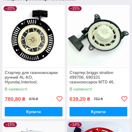
–20%
–15%
Стартер для газонокосарки
Стартер briggs stratton
ручний AL-KO,
499706, 690101
Hyundai,Intertool,
газонокосарок MTD 46,
NAC,VITALS, ПріТОН,Iron
Viking, ALKO
В наявності
В наявності
Angel,Einhell
780,80
639,20
₴
₴
976 ₴
752 ₴
Купити
Купити
–15%
–14%