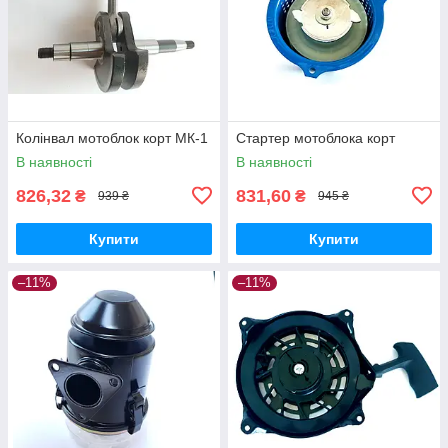
Колінвал мотоблок корт МК-1
Стартер мотоблока корт
В наявності
В наявності
826,32
831,60
₴
₴
939 ₴
945 ₴
Купити
Купити
–11%
–11%