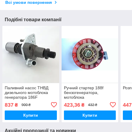
Всі умови повернення
Подібні товари компанії
Паливний насос ТНВД
Ручний стартер 188f
Розп
дизельного мотоблока
бензогенератора,
генератора 186F
мотоблока
потужністю 9 к.с.
837
423,36
447
₴
₴
900 ₴
432 ₴
повітряного охолодження
Купити
Купити
Акційні пропозиції та новинки