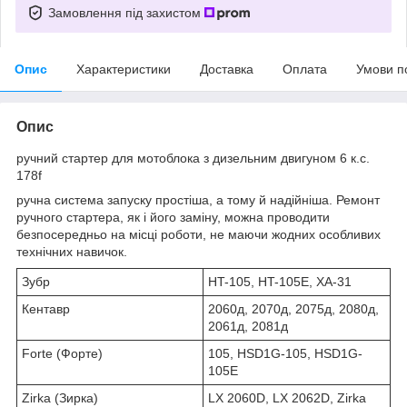
Замовлення під захистом
Опис
Характеристики
Доставка
Оплата
Умови п
Опис
ручний стартер для мотоблока з дизельним двигуном 6 к.с.
178f
ручна система запуску простіша, а тому й надійніша. Ремонт
ручного стартера, як і його заміну, можна проводити
безпосередньо на місці роботи, не маючи жодних особливих
технічних навичок.
Зубр
HT-105, HT-105E, ХА-31
Кентавр
2060д, 2070д, 2075д, 2080д,
2061д, 2081д
Forte (Форте)
105, HSD1G-105, HSD1G-
105E
Zirka (Зирка)
LX 2060D, LX 2062D, Zirka