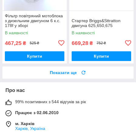
Фільтр повітряний мотоблока
з дизельним двигуном 6 к.с.
Стартер Briggs&Sttratton
178f у зборі
двигуна 625,650,675
В наявності
В наявності
467,25
669,28
₴
₴
525 ₴
752 ₴
Купити
Купити
Показати ще
Про нас
99% позитивних з 544 відгуків за рік
Працює з 02.06.2010
м. Харків
Харків, Україна