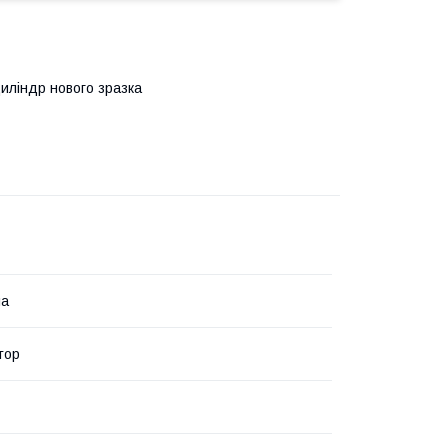
иліндр нового зразка
ла
тор