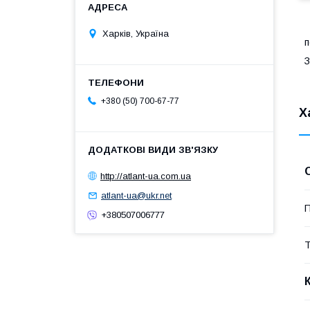
Харків, Україна
п
З
+380 (50) 700-67-77
Х
http://atlant-ua.com.ua
atlant-ua@ukr.net
П
+380507006777
Т