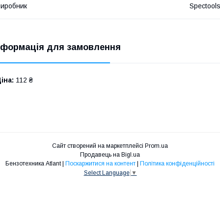
иробник
Spectool
нформація для замовлення
іна:
112 ₴
Сайт створений на маркетплейсі
Prom.ua
Продавець на Bigl.ua
Бензотехника Atlant |
Поскаржитися на контент
|
Політика конфіденційності
Select Language
▼