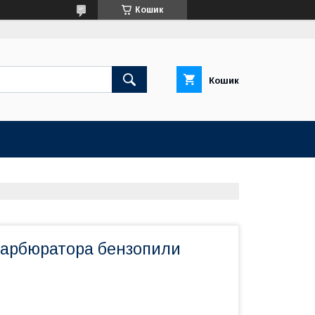
Кошик
Кошик
карбюратора бензопили