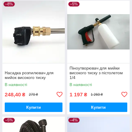
–8%
–5%
Піноутворювач для мийки
Насадка розпилювач для
високого тиску з пістолетом
мийок високого тиску
1/4
В наявності
В наявності
248,40
1 197
₴
₴
270 ₴
1 260 ₴
Купити
Купити
–5%
–4%