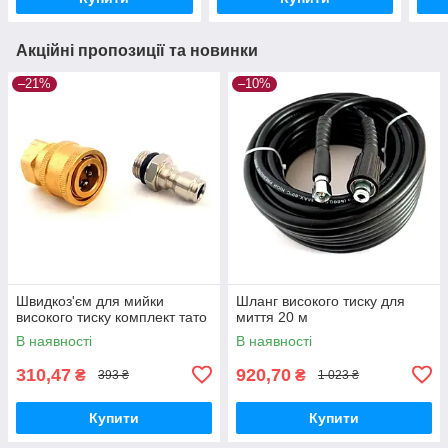
Акційні пропозиції та новинки
–21%
–10%
Швидкоз'єм для мийки
Шланг високого тиску для
високого тиску комплект тато
миття 20 м
В наявності
В наявності
310,47
920,70
₴
₴
393 ₴
1 023 ₴
Купити
Купити