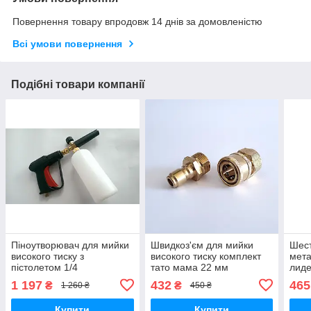
Повернення товару впродовж 14 днів за домовленістю
Всі умови повернення
Подібні товари компанії
Піноутворювач для мийки
Швидкоз'єм для мийки
Шес
високого тиску з
високого тиску комплект
мета
пістолетом 1/4
тато мама 22 мм
лиде
в сб
1 197
432
465
₴
₴
1 260 ₴
450 ₴
Купити
Купити