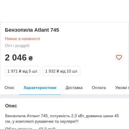
Бензопила Atlant 745
Немає в наявності
Опт і роздріб
2 046
₴
1 971 ₴
від 5 шт.
1 932 ₴
від 10 шт.
Опис
Характеристики
Доставка
Оплата
Умови 
Опис
Бензопила Атлант 745, потужність 2,3 кВт, довжина шини 45
см, у комплекті рукавички та окуляри!!!
Об'єм двигуна — 43,2 см3;