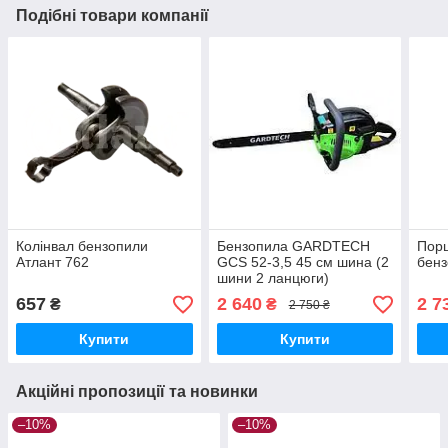
Подібні товари компанії
Колінвал бензопили
Бензопила GARDTECH
Пор
Атлант 762
GCS 52-3,5 45 см шина (2
бенз
шини 2 ланцюги)
657
2 640
2 7
₴
₴
2 750 ₴
Купити
Купити
Акційні пропозиції та новинки
–10%
–10%