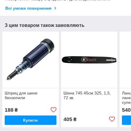
Всі умови повернення
З цим товаром також замовляють
Шприц для шини
Шина 745 45см 325, 1,5,
Ланц
бензопили
72 зв.
ланк
супе
188
540
₴
405
₴
Купити