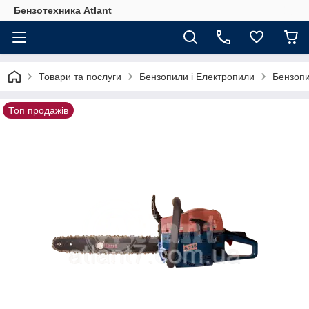
Бензотехника Atlant
Товари та послуги
Бензопили і Електропили
Бензопи
Топ продажів