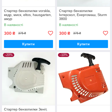
Стартер бензопилки vorskla,
Стартер бензопилки
кедр, миск, eltos, hausgarten,
Інтерскол, Енергомаш, Sturm
амур
3800
В наявності
В наявності
300
300
₴
₴
375 ₴
375 ₴
Купити
Купити
–20%
–10%
Стартер бензопилки Зеніт,