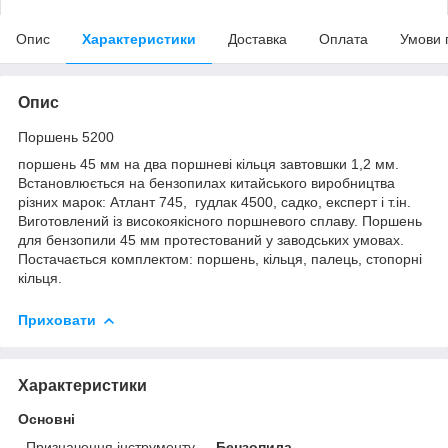
Опис
Характеристики
Доставка
Оплата
Умови 
Опис
Поршень 5200
поршень 45 мм на два поршневі кільця завтовшки 1,2 мм.
Встановлюється на бензопилах китайського виробництва
різних марок: Атлант 745, гудлак 4500, садко, експерт і т.ін.
Виготовлений із високоякісного поршневого сплаву. Поршень
для бензопили 45 мм протестований у заводських умовах.
Постачається комплектом: поршень, кільця, палець, стопорні
кільця.
Приховати
Характеристики
Основні
Призначення інструменту
Бензопила