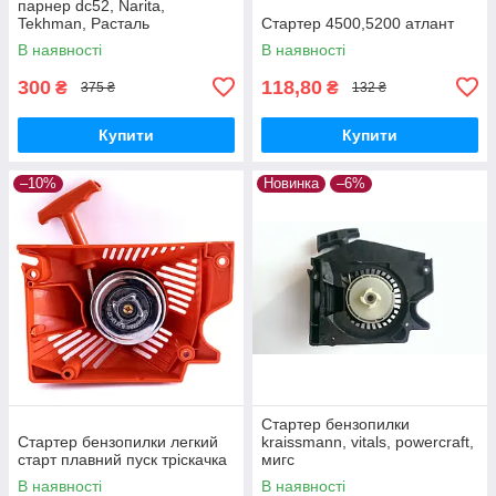
парнер dc52, Narita,
Tekhman, Расталь
Стартер 4500,5200 атлант
В наявності
В наявності
300
118,80
₴
₴
375 ₴
132 ₴
Купити
Купити
–10%
Новинка
–6%
Стартер бензопилки
Стартер бензопилки легкий
kraissmann, vitals, powercraft,
старт плавний пуск тріскачка
мигс
В наявності
В наявності