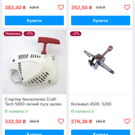
383,40
352,50
₴
₴
426 ₴
375 ₴
Купити
Купити
Новинка
–5%
–2%
Стартер бензопилка Craft-
Tech 5800 легкий пуск залізо
Колінвал 4500, 5200
В наявності
В наявності
332,50
276,36
₴
₴
350 ₴
282 ₴
Купити
Купити