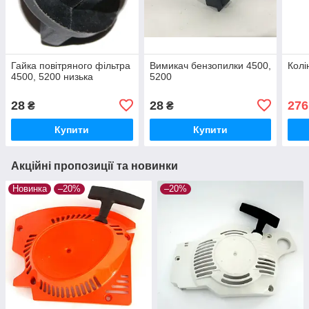
Гайка повітряного фільтра
Вимикач бензопилки 4500,
Колі
4500, 5200 низька
5200
28
28
276
₴
₴
Купити
Купити
Акційні пропозиції та новинки
Новинка
–20%
–20%