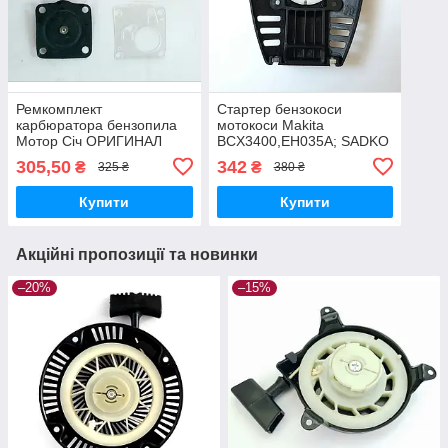
Ремкомплект
Стартер бензокоси
карбюратора бензопила
мотокоси Makita
Мотор Січ ОРИГИНАЛ
BCX3400,EH035A; SADKO
GTR-335-4T
305,50
342
₴
₴
325 ₴
380 ₴
Купити
Купити
Акційні пропозиції та новинки
–20%
–15%