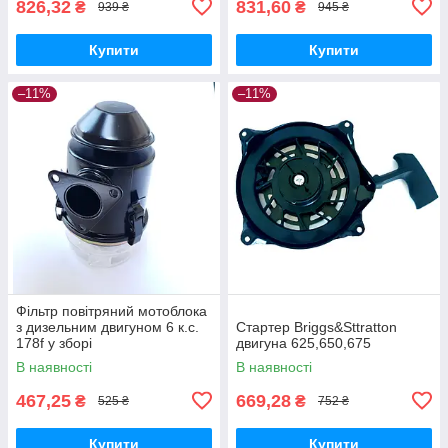
826,32
831,60
₴
₴
939 ₴
945 ₴
Купити
Купити
–11%
–11%
Фільтр повітряний мотоблока
з дизельним двигуном 6 к.с.
Стартер Briggs&Sttratton
178f у зборі
двигуна 625,650,675
В наявності
В наявності
467,25
669,28
₴
₴
525 ₴
752 ₴
Купити
Купити