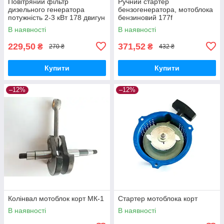
Повітряний фільтр
Ручний стартер
дизельного генератора
бензогенератора, мотоблока
потужність 2-3 кВт 178 двигун
бензиновий 177f
В наявності
В наявності
229,50
371,52
₴
₴
270 ₴
432 ₴
Купити
Купити
–12%
–12%
Колінвал мотоблок корт МК-1
Стартер мотоблока корт
В наявності
В наявності