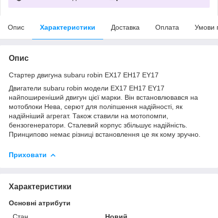
Опис
Характеристики
Доставка
Оплата
Умови 
Опис
Стартер двигуна subaru robin EX17 EH17 EY17
Двигатели subaru robin модели EX17 EH17 EY17
найпоширеніший двигун цієї марки. Він встановлювався на
мотоблоки Нева, серют для поліпшення надійності, як
надійніший агрегат. Також ставили на мотопомпи,
бензогенератори. Сталевий корпус збільшує надійність.
Принципово немає різниці встановлення це як кому зручно.
Приховати
Характеристики
Основні атрибути
Стан
Новий