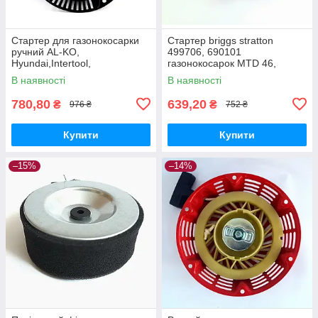
Стартер для газонокосарки
Стартер briggs stratton
ручний AL-KO,
499706, 690101
Hyundai,Intertool,
газонокосарок MTD 46,
NAC,VITALS, ПріТОН,Iron
Viking, ALKO
В наявності
В наявності
Angel,Einhell
780,80
639,20
₴
₴
976 ₴
752 ₴
Купити
Купити
–15%
–14%