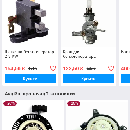
Щетки на бензогенератор
Кран для
Бак 
2-3 КW
бензогенератора
154,56
122,50
460
₴
₴
161 ₴
125 ₴
Купити
Купити
Акційні пропозиції та новинки
–20%
–15%