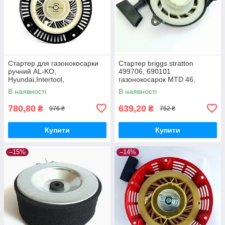
Стартер для газонокосарки
Стартер briggs stratton
ручний AL-KO,
499706, 690101
Hyundai,Intertool,
газонокосарок MTD 46,
NAC,VITALS, ПріТОН,Iron
Viking, ALKO
В наявності
В наявності
Angel,Einhell
780,80
639,20
₴
₴
976 ₴
752 ₴
Купити
Купити
–15%
–14%