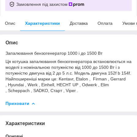
Замовлення під захистом
Опис
Характеристики
Доставка
Оплата
Умови 
Опис
Запалювання бензогенератор 1000 і до 1500 Вт
Ця котушка запалювання бензогенератора встановлюється на
моделі з номінальною потужністю від 1000 до 1500 Вт і з
потужністю двигуна від 2 до 5 л.с. Модель двигуна 152f b 154f.
Найпоширеніші марки це: Kentavr, Etalon , Firman , Gerrard
, Hyundai , Werk , Einhell, HECHT UP , Odwerk , Elim
, Scheppach , SADKO, Старт , Viper .
Приховати
Характеристики
Основні