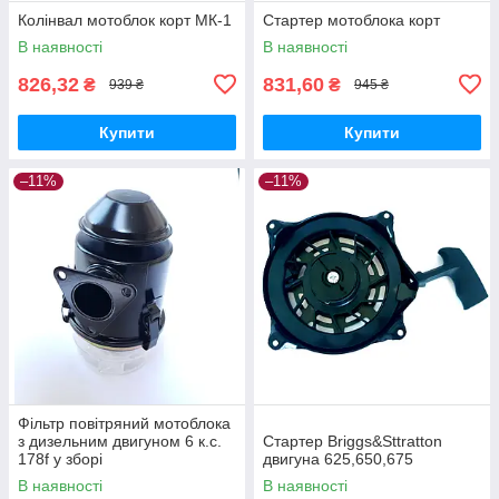
Колінвал мотоблок корт МК-1
Стартер мотоблока корт
В наявності
В наявності
826,32
831,60
₴
₴
939 ₴
945 ₴
Купити
Купити
–11%
–11%
Фільтр повітряний мотоблока
з дизельним двигуном 6 к.с.
Стартер Briggs&Sttratton
178f у зборі
двигуна 625,650,675
В наявності
В наявності