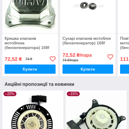
Кришка клапанів
Сухарі клапанів мотоблок
Пові
мотоблока
(бензогенератор) 168f
мото
(бензогенератора) 168f
(бен
72,52
₴/пара
72,52
111
₴
74 ₴
74 ₴/пара
Купити
Купити
Акційні пропозиції та новинки
–20%
–15%