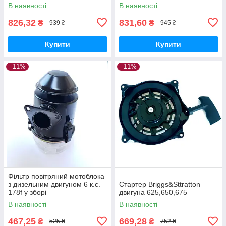
В наявності
В наявності
826,32
831,60
₴
₴
939 ₴
945 ₴
Купити
Купити
–11%
–11%
Фільтр повітряний мотоблока
з дизельним двигуном 6 к.с.
Стартер Briggs&Sttratton
178f у зборі
двигуна 625,650,675
В наявності
В наявності
467,25
669,28
₴
₴
525 ₴
752 ₴