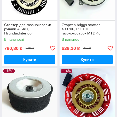
Стартер для газонокосарки
Стартер briggs stratton
ручний AL-KO,
499706, 690101
Hyundai,Intertool,
газонокосарок MTD 46,
NAC,VITALS, ПріТОН,Iron
Viking, ALKO
В наявності
В наявності
Angel,Einhell
780,80
639,20
₴
₴
976 ₴
752 ₴
Купити
Купити
–15%
–14%