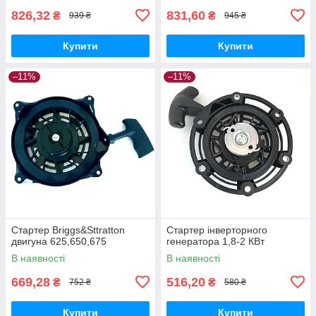
826,32
831,60
₴
₴
939 ₴
945 ₴
Купити
Купити
–11%
–11%
Стартер Briggs&Sttratton
Стартер інверторного
двигуна 625,650,675
генератора 1,8-2 КВт
В наявності
В наявності
669,28
516,20
₴
₴
752 ₴
580 ₴
Купити
Купити