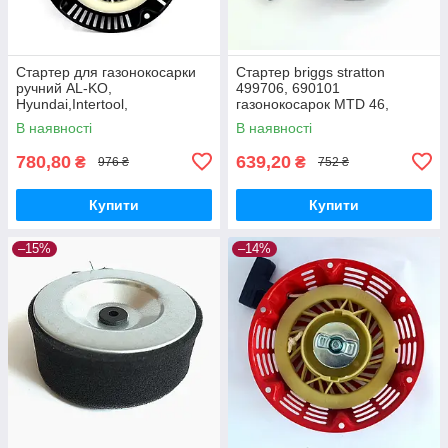
Стартер для газонокосарки
Стартер briggs stratton
ручний AL-KO,
499706, 690101
Hyundai,Intertool,
газонокосарок MTD 46,
NAC,VITALS, ПріТОН,Iron
Viking, ALKO
В наявності
В наявності
Angel,Einhell
780,80
639,20
₴
₴
976 ₴
752 ₴
Купити
Купити
–15%
–14%