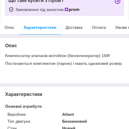
Що таке купити з Пром?
Замовлення під захистом
Опис
Характеристики
Доставка
Оплата
Умови 
Опис
Компенсатор клапанів мотоблок (бензогенератор) 168f
Постачаються комплектом (парою) і мають однаковий розмір.
Характеристики
Основні атрибути
Виробник
Atlant
Тип двигуна
Бензиновий
Стан
Новий