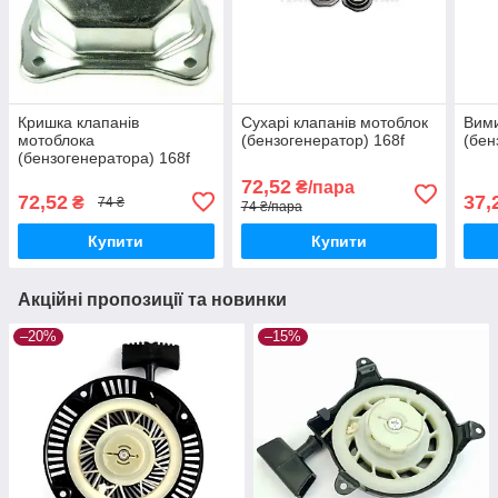
Кришка клапанів
Сухарі клапанів мотоблок
Вими
мотоблока
(бензогенератор) 168f
(бен
(бензогенератора) 168f
72,52
₴/пара
72,52
37,
₴
74 ₴
74 ₴/пара
Купити
Купити
Акційні пропозиції та новинки
–20%
–15%