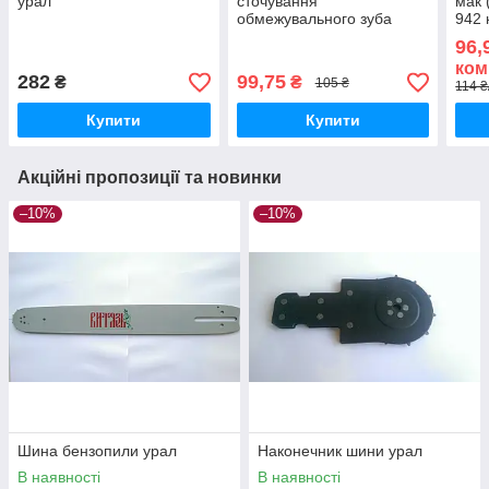
урал
сточування
мак 
обмежувального зуба
942 
ланцюга бензопили
96,
ком
282
99,75
₴
₴
105 ₴
114 ₴
Купити
Купити
Акційні пропозиції та новинки
–10%
–10%
Шина бензопили урал
Наконечник шини урал
В наявності
В наявності