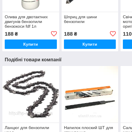
Олива для двотактних
Шприц для шини
Свіч
двигунів бензопили
бензопили
мото
бензокоси fdf 1л
ориг
188
188
110
₴
₴
Купити
Купити
Подібні товари компанії
Ланцюг для бензопили
Напилок плоский ШТ для
Саль