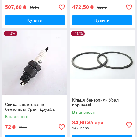
507,60
472,50
₴
₴
564 ₴
525 ₴
Купити
Купити
–10%
–10%
Кільця бензопили Урал
Свічка запалювання
поршневі
бензопили Урал, Дружба
В наявності
В наявності
84,60
₴/пара
72
₴
80 ₴
94 ₴/пара