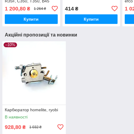
R35F, C350, T350, В45
efco
1 200,80
414
1 0
₴
₴
1 264 ₴
Купити
Купити
Акційні пропозиції та новинки
–10%
Карбюратор homelite, ryobi
В наявності
928,80
₴
1 032 ₴