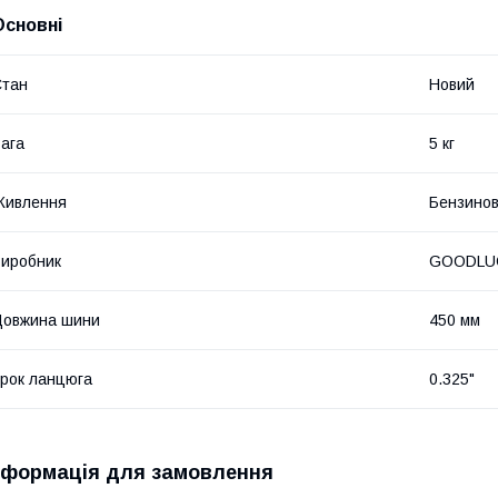
Основні
Стан
Новий
ага
5 кг
Живлення
Бензинов
иробник
GOODLU
Довжина шини
450 мм
рок ланцюга
0.325"
нформація для замовлення