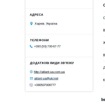
Харків, Україна
В
+380 (50) 700-67-77
В
http://atlant-ua.com.ua
atlant-ua@ukr.net
К
+380507006777
І