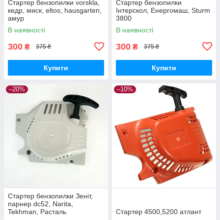
Стартер бензопилки vorskla,
Стартер бензопилки
кедр, миск, eltos, hausgarten,
Інтерскол, Енергомаш, Sturm
амур
3800
В наявності
В наявності
300
300
₴
₴
375 ₴
375 ₴
Купити
Купити
–20%
–10%
Стартер бензопилки Зеніт,
парнер dc52, Narita,
Tekhman, Расталь
Стартер 4500,5200 атлант