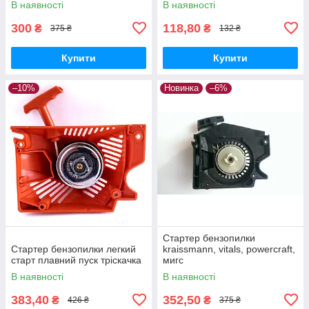
В наявності
В наявності
300
118,80
₴
₴
375 ₴
132 ₴
Купити
Купити
–10%
Новинка
–6%
Стартер бензопилки
Стартер бензопилки легкий
kraissmann, vitals, powercraft,
старт плавний пуск тріскачка
мигс
В наявності
В наявності
383,40
352,50
₴
₴
426 ₴
375 ₴