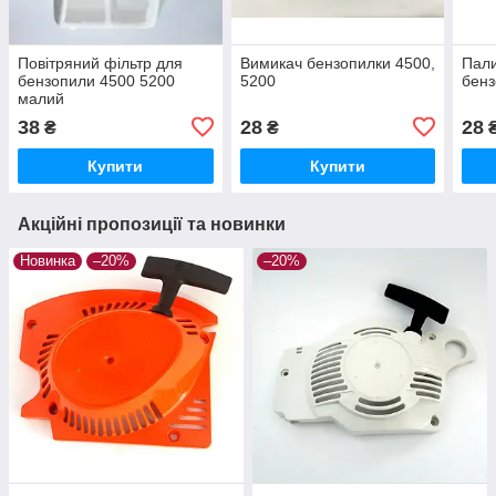
Повітряний фільтр для
Вимикач бензопилки 4500,
Пали
бензопили 4500 5200
5200
бенз
малий
38
28
28
₴
₴
Купити
Купити
Акційні пропозиції та новинки
Новинка
–20%
–20%