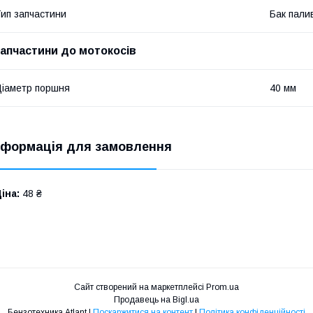
ип запчастини
Бак пали
запчастини до мотокосів
іаметр поршня
40 мм
нформація для замовлення
іна:
48 ₴
Сайт створений на маркетплейсі
Prom.ua
Продавець на Bigl.ua
Бензотехника Atlant |
Поскаржитися на контент
|
Політика конфіденційності