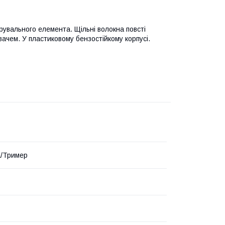
рувального елемента. Щільні волокна повсті
ачем. У пластиковому бензостійкому корпусі.
а/Тример
s