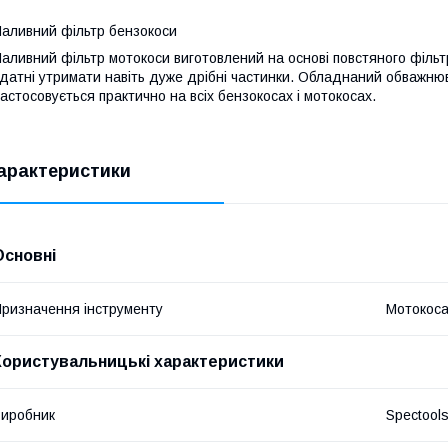
аливний фільтр бензокоси
аливний фільтр мотокоси виготовлений на основі повстяного фільт
датні утримати навіть дуже дрібні частинки. Обладнаний обважнюв
астосовується практично на всіх бензокосах і мотокосах.
арактеристики
Основні
ризначення інструменту
Мотокос
Користувальницькі характеристики
иробник
Spectool