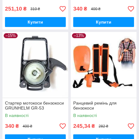
60 AV
251,10
340
₴
₴
310 ₴
400 ₴
Купити
Купити
–15%
–13%
Стартер мотокоси бензокоси
Ранцевий ремінь для
GRUNHELM GR-53
бензокоси
В наявності
В наявності
340
245,34
₴
₴
400 ₴
282 ₴