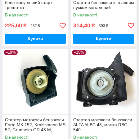
бензокосу легкий старт
Стартер бензокоси з плавним
трещотка
пуском металевий
В наявності
В наявності
225,60
314,40
₴
₴
282 ₴
393 ₴
Купити
Купити
–19%
–15%
Стартер мотокоси бензокоси
Стартер мотокоси бензокоси
Forte MK 152, Kraissmann MS
Al-FA ALBC 43, макіта RBC-
52, Grunhelm GR 43 M,
540
Протон БТ-3002, Foresta FC
В наявності
В наявності