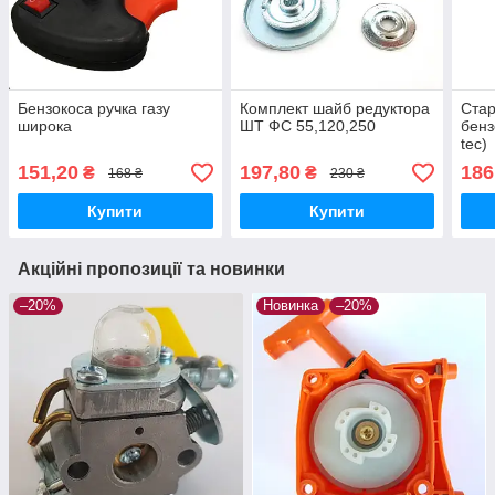
Бензокоса ручка газу
Комплект шайб редуктора
Стар
широка
ШТ ФС 55,120,250
бенз
tec)
151,20
197,80
186
₴
₴
168 ₴
230 ₴
Купити
Купити
Акційні пропозиції та новинки
–20%
Новинка
–20%