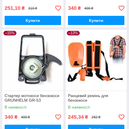
60 AV
251,10
340
₴
₴
310 ₴
400 ₴
Купити
Купити
–15%
–13%
Стартер мотокоси бензокоси
Ранцевий ремінь для
GRUNHELM GR-53
бензокоси
В наявності
В наявності
340
245,34
₴
₴
400 ₴
282 ₴