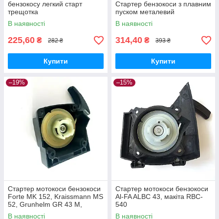
бензокосу легкий старт
Стартер бензокоси з плавним
трещотка
пуском металевий
В наявності
В наявності
225,60
314,40
₴
₴
282 ₴
393 ₴
Купити
Купити
–19%
–15%
Стартер мотокоси бензокоси
Стартер мотокоси бензокоси
Forte MK 152, Kraissmann MS
Al-FA ALBC 43, макіта RBC-
52, Grunhelm GR 43 M,
540
Протон БТ-3002, Foresta FC
В наявності
В наявності