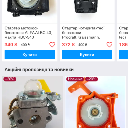
Стартер мотокоси
Стартер чотиритактної
Стар
бензокоси Al-FA ALBC 43,
бензокоси
бенз
макіта RBC-540
Procraft,Kraissmann,
tec)
Honda,Grunhelm,
340
372
186
₴
₴
400 ₴
400 ₴
Купити
Купити
Акційні пропозиції та новинки
–20%
Новинка
–20%