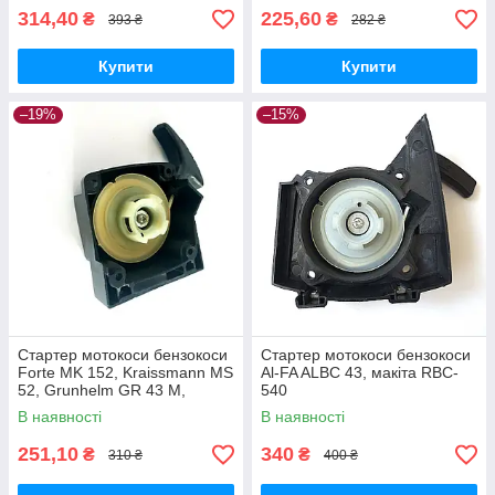
314,40
225,60
₴
₴
393 ₴
282 ₴
Купити
Купити
–19%
–15%
Стартер мотокоси бензокоси
Стартер мотокоси бензокоси
Forte MK 152, Kraissmann MS
Al-FA ALBC 43, макіта RBC-
52, Grunhelm GR 43 M,
540
Протон БТ-3002, Foresta FC
В наявності
В наявності
60 AV
251,10
340
₴
₴
310 ₴
400 ₴