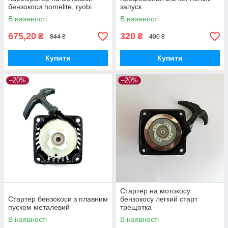
бензокоси homelite, ryobi
запуск
В наявності
В наявності
675,20
320
₴
₴
844 ₴
400 ₴
Купити
Купити
–20%
–20%
Стартер на мотокосу
Стартер бензокоси з плавним
бензокосу легкий старт
пуском металевий
трещотка
В наявності
В наявності