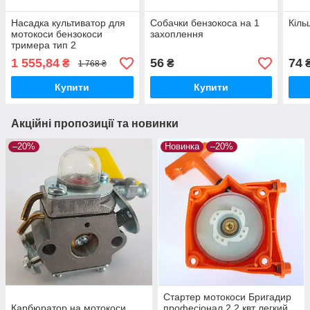
Насадка культиватор для
Собачки бензокоса на 1
Кіль
мотокоси бензокоси
захоплення
тримера тип 2
1 555,84
56
74
₴
₴
₴
1 768 ₴
Купити
Купити
Акційні пропозиції та новинки
–20%
Новинка
–20%
Стартер мотокоси Бригадир
Карбюратор на мотокоси
професіонал 2,2 квт легкий