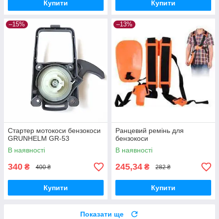
Купити
Купити
–15%
–13%
Стартер мотокоси бензокоси
Ранцевий ремінь для
GRUNHELM GR-53
бензокоси
В наявності
В наявності
340
245,34
₴
₴
400 ₴
282 ₴
Купити
Купити
Показати ще