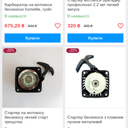
Стартер мотокоси Бригадир
Карбюратор на мотокоси
професіонал 2,2 квт легкий
бензокоси homelite, ryobi
запуск
В наявності
В наявності
675,20
320
₴
₴
844 ₴
400 ₴
Купити
Купити
–20%
–20%
Стартер на мотокосу
бензокосу легкий старт
Стартер бензокоси з плавним
трещотка
пуском металевий