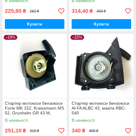
В наявності
В наявності
225,60
314,40
₴
₴
282 ₴
393 ₴
Купити
Купити
–19%
–15%
Стартер мотокоси бензокоси
Стартер мотокоси бензокоси
Forte MK 152, Kraissmann MS
Al-FA ALBC 43, макіта RBC-
52, Grunhelm GR 43 M,
540
Протон БТ-3002, Foresta FC
В наявності
В наявності
60 AV
251,10
340
₴
₴
310 ₴
400 ₴