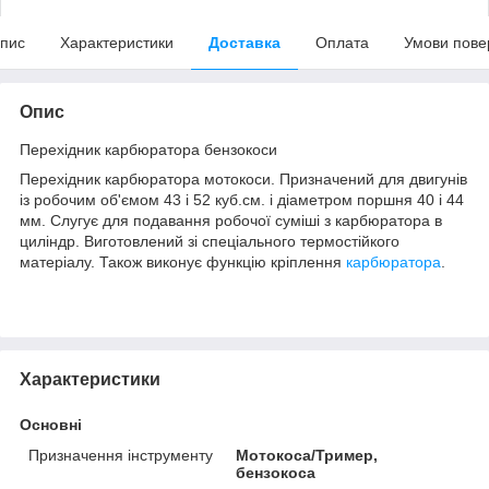
пис
Характеристики
Доставка
Оплата
Умови пове
Опис
Перехідник карбюратора бензокоси
Перехідник карбюратора мотокоси. Призначений для двигунів
із робочим об'ємом 43 і 52 куб.см. і діаметром поршня 40 і 44
мм. Слугує для подавання робочої суміші з карбюратора в
циліндр. Виготовлений зі спеціального термостійкого
матеріалу. Також виконує функцію кріплення
карбюратора
.
Характеристики
Основні
Призначення інструменту
Мотокоса/Тример,
бензокоса