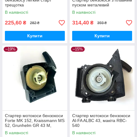
бензокосу легкий старт
Стартер бензокоси з плавним
трещотка
пуском металевий
В наявності
В наявності
225,60
314,40
₴
₴
282 ₴
393 ₴
Купити
Купити
–19%
–15%
Стартер мотокоси бензокоси
Стартер мотокоси бензокоси
Forte MK 152, Kraissmann MS
Al-FA ALBC 43, макіта RBC-
52, Grunhelm GR 43 M,
540
Протон БТ-3002, Foresta FC
В наявності
В наявності
60 AV