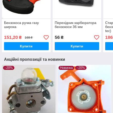
Бензокоса ручка газу
Перехідник карбюратора
Стар
широка
бензокоси 36 мм
бенз
tec)
151,20
56
186
₴
₴
168 ₴
Купити
Купити
Акційні пропозиції та новинки
–20%
Новинка
–20%