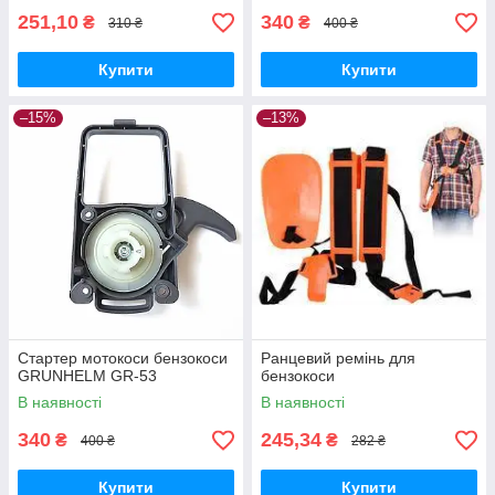
251,10
340
₴
₴
310 ₴
400 ₴
Купити
Купити
–15%
–13%
Стартер мотокоси бензокоси
Ранцевий ремінь для
GRUNHELM GR-53
бензокоси
В наявності
В наявності
340
245,34
₴
₴
400 ₴
282 ₴
Купити
Купити