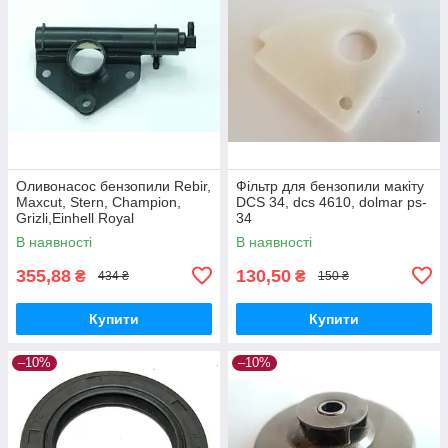
Оливонасос бензопили Rebir,
Фільтр для бензопили макіту
Maxcut, Stern, Champion,
DCS 34, dcs 4610, dolmar ps-
Grizli,Einhell Royal
34
В наявності
В наявності
355,88
130,50
₴
₴
434 ₴
150 ₴
Купити
Купити
–10%
–10%