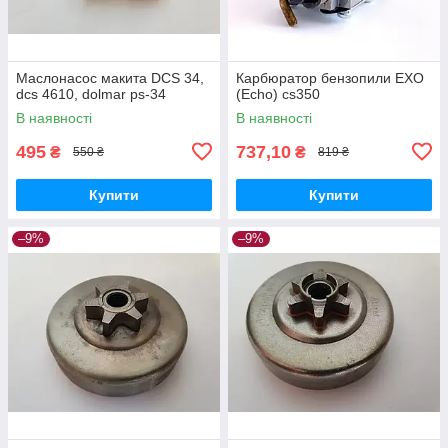
Маслонасос макита DCS 34,
Карбюратор бензопили ЕХО
dcs 4610, dolmar ps-34
(Echo) cs350
В наявності
В наявності
495
737,10
₴
₴
550 ₴
819 ₴
Купити
Купити
–9%
–9%