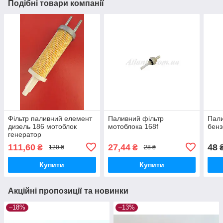
Подібні товари компанії
Фільтр паливний елемент
Паливний фільтр
Пали
дизель 186 мотоблок
мотоблока 168f
бенз
генератор
111,60
27,44
48
₴
₴
120 ₴
28 ₴
Купити
Купити
Акційні пропозиції та новинки
–18%
–13%