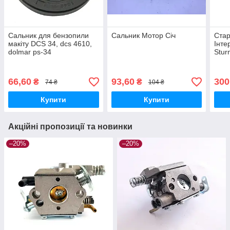
Сальник для бензопили
Сальник Мотор Січ
Стар
макіту DCS 34, dcs 4610,
Інте
dolmar ps-34
Stur
66,60
93,60
300
₴
₴
74 ₴
104 ₴
Купити
Купити
Акційні пропозиції та новинки
–20%
–20%