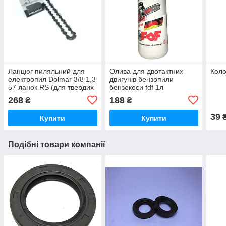
Ланцюг пиляльний для
Олива для двотактних
Коло
електропил Dolmar 3/8 1,3
двигунів бензопили
57 ланок RS (для твердих
бензокоси fdf 1л
порід, супер зуб)
268
188
₴
₴
39
Купити
Купити
Подібні товари компанії