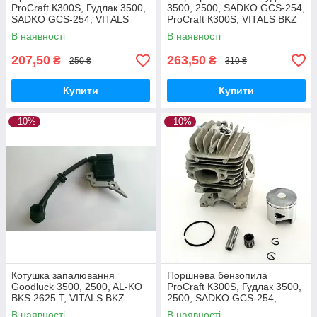
ProCraft К300S, Гудлак 3500,
3500, 2500, SADKO GCS-254,
SADKO GCS-254, VITALS
ProCraft К300S, VITALS BKZ
BKZ209r
2509r, al-ko
В наявності
В наявності
207,50
263,50
₴
₴
250 ₴
310 ₴
Купити
Купити
–10%
–10%
Котушка запалювання
Поршнева бензопила
Goodluck 3500, 2500, AL-KO
ProCraft К300S, Гудлак 3500,
BKS 2625 T, VITALS BKZ
2500, SADKO GCS-254,
2509r, SADKO GCS-254,
VITALS BKZ209r, Білорус
В наявності
В наявності