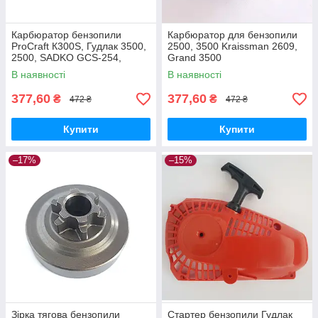
Карбюратор бензопили
Карбюратор для бензопили
ProCraft К300S, Гудлак 3500,
2500, 3500 Kraissman 2609,
2500, SADKO GCS-254,
Grand 3500
VITALS BKZ209r, Білорус 26-
В наявності
В наявності
3700
377,60
377,60
₴
₴
472 ₴
472 ₴
Купити
Купити
–17%
–15%
Зірка тягова бензопили
Стартер бензопили Гудлак