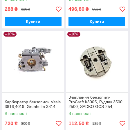
PATRIOT 2512,
288
496,80
₴
₴
320 ₴
552 ₴
Купити
Купити
–10%
–10%
Зчеплення бензопили
Карбюратор бензопили Vitals
ProCraft К300S, Гудлак 3500,
3816,4019, Grunhelm 3814
2500, SADKO GCS-254,
VITALS BKZ 2509r, Білорус
В наявності
В наявності
26-3700
720
112,50
₴
₴
800 ₴
125 ₴