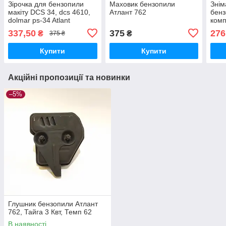
Зірочка для бензопили
Маховик бензопили
Знім
макіту DCS 34, dcs 4610,
Атлант 762
бенз
dolmar ps-34 Atlant
комп
337,50
375
276
₴
₴
375 ₴
Купити
Купити
Акційні пропозиції та новинки
–5%
Глушник бензопили Атлант
762, Тайга 3 Квт, Темп 62
В наявності