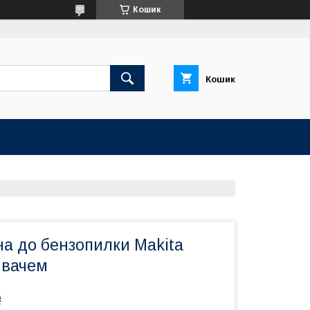
Кошик
Кошик
на до бензопилки Makita
бивачем
₴