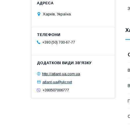
З
Харків, Україна
Х
+380 (50) 700-67-77
В
http://atlant-ua.com.ua
atlant-ua@ukr.net
В
+380507006777
П