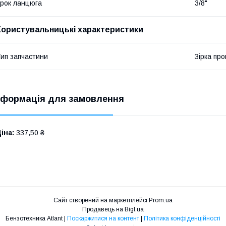
рок ланцюга
3/8"
Користувальницькі характеристики
ип запчастини
Зірка пр
нформація для замовлення
іна:
337,50 ₴
Сайт створений на маркетплейсі
Prom.ua
Продавець на Bigl.ua
Бензотехника Atlant |
Поскаржитися на контент
|
Політика конфіденційності