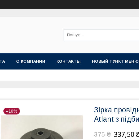
ТА
О КОМПАНИИ
КОНТАКТЫ
НОВЫЙ ПУНКТ МЕНЮ
Зірка провід
–10%
Atlant з під
337,50 
375 ₴