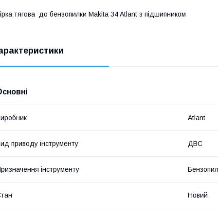
ірка тягова до бензопилки Makita 34 Atlant з підшипником
арактеристики
Основні
иробник
Atlant
ид приводу інструменту
ДВС
ризначення інструменту
Бензопи
Стан
Новий