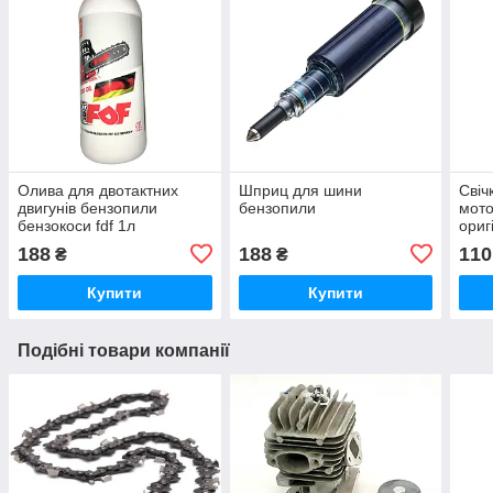
Олива для двотактних
Шприц для шини
Свіч
двигунів бензопили
бензопили
мото
бензокоси fdf 1л
ориг
188
188
110
₴
₴
Купити
Купити
Подібні товари компанії