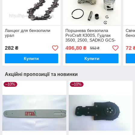
Ланцюг для бензопили
Поршнева бензопила
Свіч
урал
ProCraft К300S, Гудлак
бенз
3500, 2500, SADKO GCS-
254, VITALS BKZ209r,
282
496,80
72
₴
₴
552 ₴
Білорус
Купити
Купити
Акційні пропозиції та новинки
–10%
–10%