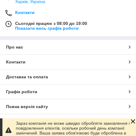
Харків, Україна
Контакти
Сьогодні працює з 08:00 до 19:00
Показати весь графік роботи
Про нас
Контакти
Доставка та оплата
Графік роботи
Повна версія сайту
Сайт створено на маркетплейсі
Prom.ua
Зараз компанія не може швидко обробляти замовлення і
повідомлення клієнтів, оскільки робочий день компанії
закінчений. Ваша заявка обов'язково буде оброблена в