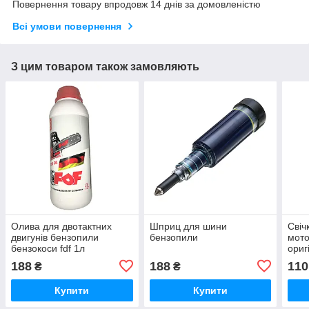
Повернення товару впродовж 14 днів за домовленістю
Всі умови повернення
З цим товаром також замовляють
Олива для двотактних
Шприц для шини
Свіч
двигунів бензопили
бензопили
мото
бензокоси fdf 1л
ориг
188
188
110
₴
₴
Купити
Купити