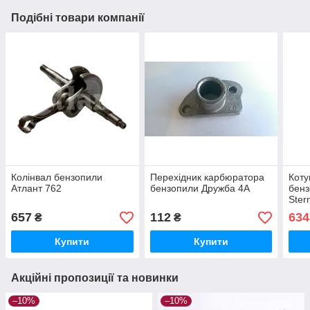
Подібні товари компанії
Колінвал бензопили
Перехідник карбюратора
Коту
Атлант 762
бензопили Дружба 4А
бенз
Ster
657
112
634
₴
₴
Купити
Купити
Акційні пропозиції та новинки
–10%
–10%