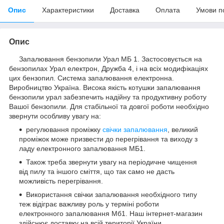
Опис
Характеристики
Доставка
Оплата
Умови п
Опис
Запалювання бензопили Урал МБ 1. Застосовується на
бензопилах Урал електрон, Дружба 4, і на всіх модифікаціях
цих бензопил. Система запалювання електронна.
Виробництво Україна. Висока якість котушки запалювання
бензопили урал забезпечить надійну та продуктивну роботу
Вашої бензопили. Для стабільної та довгої роботи необхідно
звернути особливу увагу на:
регулювання проміжку
свічки запалювання
, великий
проміжок може призвести до перегрівання та виходу з
ладу електронного запалювання МБ1.
Також треба звернути увагу на періодичне чищення
від пилу та іншого сміття, що так само не дасть
можливість перегрівання.
Використання свічки запалювання необхідного типу
теж відіграє важливу роль у терміні роботи
електронного запалювання Мб1. Наш інтернет-магазин
здійснює доставку на всій території України.