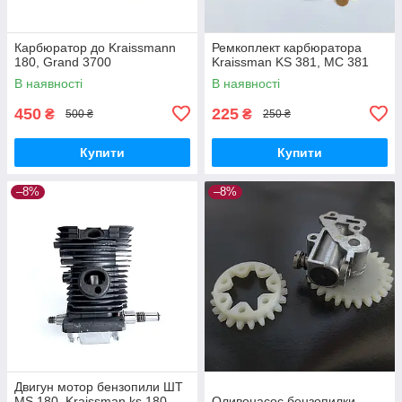
Карбюратор до Kraissmann
Ремкоплект карбюратора
180, Grand 3700
Kraissman KS 381, МС 381
В наявності
В наявності
450
225
₴
₴
500 ₴
250 ₴
Купити
Купити
–8%
–8%
Двигун мотор бензопили ШТ
MS 180, Kraissman ks 180,
Оливонасос бензопилки