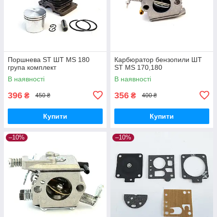
Поршнева ST ШТ MS 180
Карбюратор бензопили ШТ
група комплект
ST MS 170,180
В наявності
В наявності
396
356
₴
₴
450 ₴
400 ₴
Купити
Купити
–10%
–10%