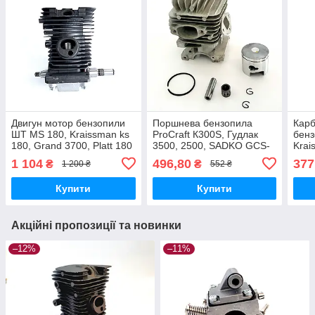
Двигун мотор бензопили
Поршнева бензопила
Кар
ШТ MS 180, Kraissman ks
ProCraft К300S, Гудлак
бенз
180, Grand 3700, Platt 180
3500, 2500, SADKO GCS-
Krai
комплект
254, VITALS BKZ209r,
350
1 104
496,80
377
₴
₴
1 200 ₴
552 ₴
Білорус
Купити
Купити
Акційні пропозиції та новинки
–12%
–11%