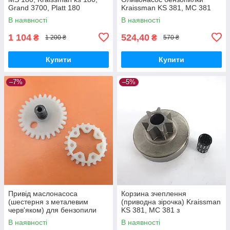
Grand 3700, Platt 180
Kraissman KS 381, МС 381
комплект
В наявності
В наявності
1 104
524,40
₴
₴
1 200 ₴
570 ₴
Купити
Купити
–7%
–5%
Привід маслонасоса
Корзина зчеплення
(шестерня з металевим
(приводна зірочка) Kraissman
черв'яком) для бензопили
KS 381, МС 381 з
Kraissmann KS 381 / MS 381
підшипником
В наявності
В наявності